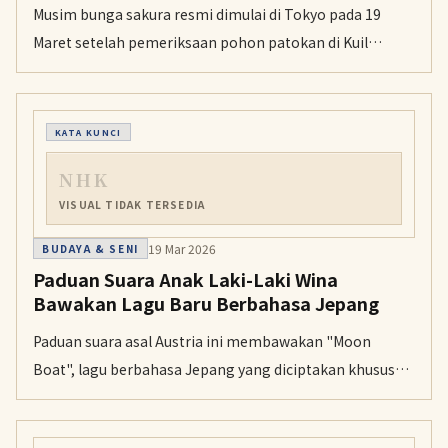
Musim bunga sakura resmi dimulai di Tokyo pada 19
Maret setelah pemeriksaan pohon patokan di Kuil
Yasukuni. Meski warga ramai menikmati hanami, banyak
pohon patokan diperkirakan hanya punya beberapa
musim tersisa.
KATA KUNCI
NHK
VISUAL TIDAK TERSEDIA
19 Mar 2026
BUDAYA & SENI
Paduan Suara Anak Laki-Laki Wina
Bawakan Lagu Baru Berbahasa Jepang
Paduan suara asal Austria ini membawakan "Moon
Boat", lagu berbahasa Jepang yang diciptakan khusus
untuk memperingati 100 tahun tur internasional
pertama mereka.