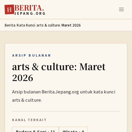
BERITA.
Lewati ke konten utama
日
JEPANG.ORG
Berita
/
Kata Kunci
/
arts & culture
/
Maret 2026
ARSIP BULANAN
arts & culture: Maret
2026
Arsip bulanan Berita.Jepang.org untuk kata kunci
arts & culture.
KANAL TERKAIT
Budaya & Seni · 11
Wisata · 4