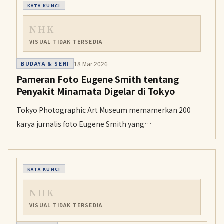
KATA KUNCI
NHK
VISUAL TIDAK TERSEDIA
18 Mar 2026
BUDAYA & SENI
Pameran Foto Eugene Smith tentang
Penyakit Minamata Digelar di Tokyo
Tokyo Photographic Art Museum memamerkan 200
karya jurnalis foto Eugene Smith yang
mendokumentasikan dampak penyakit Minamata.
Pameran ini menyoroti perjuangan para pasien dalam
menuntut hak-hak mereka.
KATA KUNCI
NHK
VISUAL TIDAK TERSEDIA