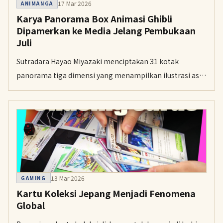
17 Mar 2026
ANIMANGA
Karya Panorama Box Animasi Ghibli
Dipamerkan ke Media Jelang Pembukaan
Juli
Sutradara Hayao Miyazaki menciptakan 31 kotak
panorama tiga dimensi yang menampilkan ilustrasi asli
dari film ikonik seperti My Neighbor Totoro dan Spirited
Away. Pameran ini dijadwalkan dibuka untuk umum di
Ghibli Park pada Juli mendatang.
13 Mar 2026
GAMING
Kartu Koleksi Jepang Menjadi Fenomena
Global