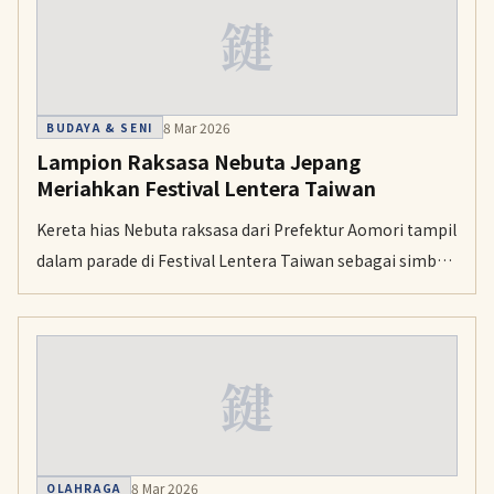
鍵
masih terlihat.
8 Mar 2026
BUDAYA & SENI
Lampion Raksasa Nebuta Jepang
Meriahkan Festival Lentera Taiwan
Kereta hias Nebuta raksasa dari Prefektur Aomori tampil
dalam parade di Festival Lentera Taiwan sebagai simbol
persahabatan dan peringatan 15 tahun dukungan
Taiwan pascabencana 2011.
鍵
8 Mar 2026
OLAHRAGA