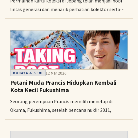
Permainan kartu koleksi di Jepang telah menjadi hobi
lintas generasi dan menarik perhatian kolektor serta
investor di seluruh dunia. Turnamen di Tokyo
menampilkan duel seru yang mempersatukan pemain
dari anak muda hingga orang tua.
12 Mar 2026
BUDAYA & SENI
Petani Muda Prancis Hidupkan Kembali
Kota Kecil Fukushima
Seorang perempuan Prancis memilih menetap di
Okuma, Fukushima, setelah bencana nuklir 2011,
menabur benih harapan bagi komunitas yang sempat
ditinggalkan. Ia perlahan mengubah pandangan warga
terhadap kota yang dicintainya meski banyak bekas luka