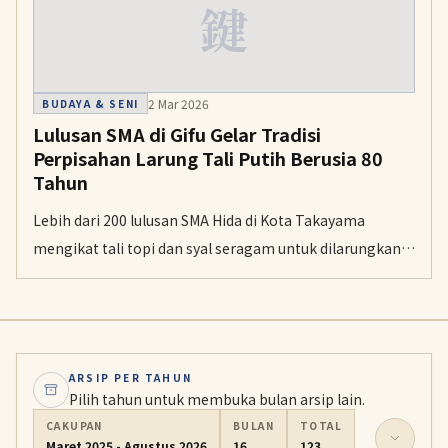
鍵
2 Mar 2026
BUDAYA & SENI
Lulusan SMA di Gifu Gelar Tradisi
Perpisahan Larung Tali Putih Berusia 80
Tahun
Lebih dari 200 lulusan SMA Hida di Kota Takayama
mengikat tali topi dan syal seragam untuk dilarungkan
ke Sungai Daihachiga sebagai simbol persahabatan
abadi.
ARSIP PER TAHUN
Pilih tahun untuk membuka bulan arsip lain.
CAKUPAN
BULAN
TOTAL
Maret 2025 - Agustus 2026
16
123