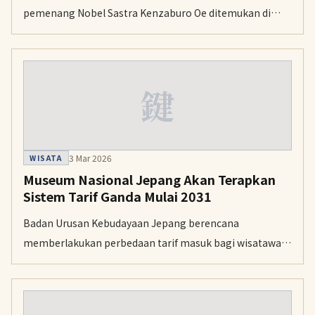
pemenang Nobel Sastra Kenzaburo Oe ditemukan di
bekas tempat tinggalnya saat mahasiswa. Temuan ini
memberikan gambaran baru mengenai proses kreatif
sang penulis di masa mudanya.
鍵
3 Mar 2026
WISATA
Museum Nasional Jepang Akan Terapkan
Sistem Tarif Ganda Mulai 2031
Badan Urusan Kebudayaan Jepang berencana
memberlakukan perbedaan tarif masuk bagi wisatawan
asing dan domestik di 12 museum nasional untuk
menutupi biaya layanan multibahasa.