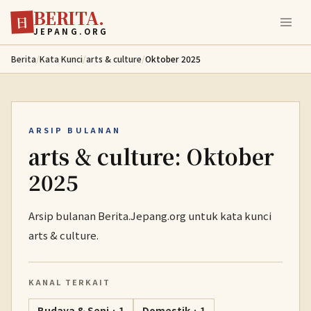
BERITA.
Lewati ke konten utama
日
JEPANG.ORG
Berita
/
Kata Kunci
/
arts & culture
/
Oktober 2025
ARSIP BULANAN
arts & culture: Oktober
2025
Arsip bulanan Berita.Jepang.org untuk kata kunci
arts & culture.
KANAL TERKAIT
Budaya & Seni · 1
Domestik · 1