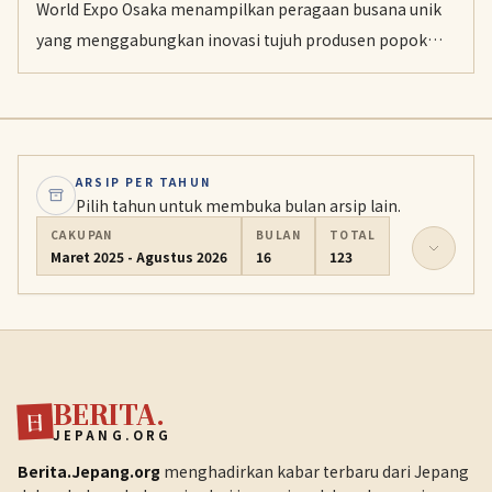
World Expo Osaka menampilkan peragaan busana unik
yang menggabungkan inovasi tujuh produsen popok
dewasa untuk menghapus stigma negatif masyarakat.
Desain yang dipamerkan menonjolkan sisi estetika
sehingga produk ini bisa dipandang sebagai bagian dari
gaya hidup yang modis.
ARSIP PER TAHUN
Pilih tahun untuk membuka bulan arsip lain.
CAKUPAN
BULAN
TOTAL
Maret 2025 - Agustus 2026
16
123
BERITA.
日
JEPANG.ORG
Berita.Jepang.org
menghadirkan kabar terbaru dari Jepang