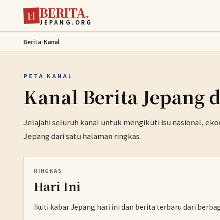
BERITA.
Lewati ke konten utama
日
JEPANG.ORG
Berita
/
Kanal
PETA KANAL
Kanal Berita Jepang d
Jelajahi seluruh kanal untuk mengikuti isu nasional, ek
Jepang dari satu halaman ringkas.
RINGKAS
Hari Ini
Ikuti kabar Jepang hari ini dan berita terbaru dari berb