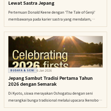
Lewat Sastra Jepang
Pertemuan Donald Keene dengan 'The Tale of Genji'
membawanya pada karier sastra yang mendalam,
menjalin persahabatan dengan penulis Jepang
pascaperang. Perjalanannya dimulai dari pengalaman
Perang Dunia II yang menginspirasi tekadnya untuk
mempromosikan perdamaian.
6 Jan 2026
BUDAYA & SENI
Jepang Sambut Tradisi Pertama Tahun
2026 dengan Semarak
Di Kyoto, siswa merayakan Oshogatsu dengan seni
merangkai bunga tradisional melalui upacara Ikenobo
yang berusia berabad-abad. Sekitar 800 peserta dari