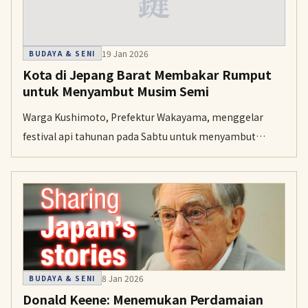
鍵
19 Jan 2026
BUDAYA & SENI
Kota di Jepang Barat Membakar Rumput
untuk Menyambut Musim Semi
Warga Kushimoto, Prefektur Wakayama, menggelar
festival api tahunan pada Sabtu untuk menyambut
musim semi. Sekitar 100.000 meter persegi hamparan
rumput kering dibakar agar tunas baru bisa tumbuh
kembali.
8 Jan 2026
BUDAYA & SENI
Donald Keene: Menemukan Perdamaian