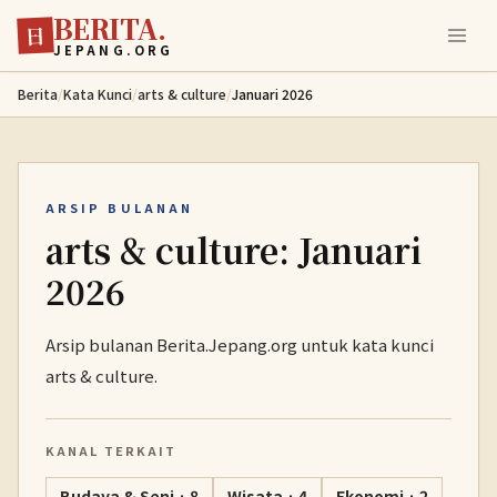
BERITA.
Lewati ke konten utama
日
JEPANG.ORG
Berita
/
Kata Kunci
/
arts & culture
/
Januari 2026
ARSIP BULANAN
arts & culture: Januari
2026
Arsip bulanan Berita.Jepang.org untuk kata kunci
arts & culture.
KANAL TERKAIT
Budaya & Seni · 8
Wisata · 4
Ekonomi · 2