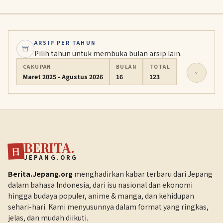
seluruh Jepang ikut serta dalam ritual tahunan ini untuk
menyambut tahun baru dengan doa dan kegembiraan.
ARSIP PER TAHUN
Pilih tahun untuk membuka bulan arsip lain.
CAKUPAN
BULAN
TOTAL
Maret 2025 - Agustus 2026
16
123
BERITA.
日
JEPANG.ORG
Berita.Jepang.org
menghadirkan kabar terbaru dari Jepang
dalam bahasa Indonesia, dari isu nasional dan ekonomi
hingga budaya populer, anime & manga, dan kehidupan
sehari-hari. Kami menyusunnya dalam format yang ringkas,
jelas, dan mudah diikuti.