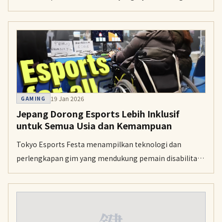
gerai di Tokyo dan sekitarnya. Langkah ini diambil di
tengah kenaikan biaya bahan, sementara beberapa
produk populer lain juga ikut terdampak.
19 Jan 2026
GAMING
Jepang Dorong Esports Lebih Inklusif
untuk Semua Usia dan Kemampuan
Tokyo Esports Festa menampilkan teknologi dan
perlengkapan gim yang mendukung pemain disabilitas
dan lansia. Acara ini menantang stereotip usia dan
kemampuan dalam dunia esports yang selama ini
didominasi kaum muda.