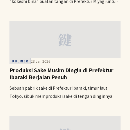
"kokeshi bina" buatan tangan di Prefektur Miyagi untuk
menyambut perayaan Festival Anak Perempuan pada 3
Maret.
鍵
23 Jan 2026
KULINER
Produksi Sake Musim Dingin di Prefektur
Ibaraki Berjalan Penuh
Sebuah pabrik sake di Prefektur Ibaraki, timur laut
Tokyo, sibuk memproduksi sake di tengah dinginnya
musim dingin. Metode kan-jikomi yang memanfaatkan
suhu rendah sedang berlangsung penuh di Aiyu Brewery
di Kota Itako, yang telah berdiri lebih dari 200 tahun.