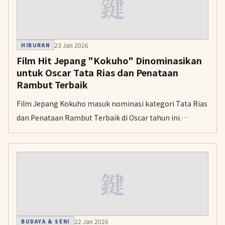
鍵
23 Jan 2026
HIBURAN
Film Hit Jepang "Kokuho" Dinominasikan
untuk Oscar Tata Rias dan Penataan
Rambut Terbaik
Film Jepang Kokuho masuk nominasi kategori Tata Rias
dan Penataan Rambut Terbaik di Oscar tahun ini.
Academy of Motion Picture Arts and Sciences
mengumumkan para nominasi untuk Academy Awards
ke-98 pada Kamis.
鍵
22 Jan 2026
BUDAYA & SENI