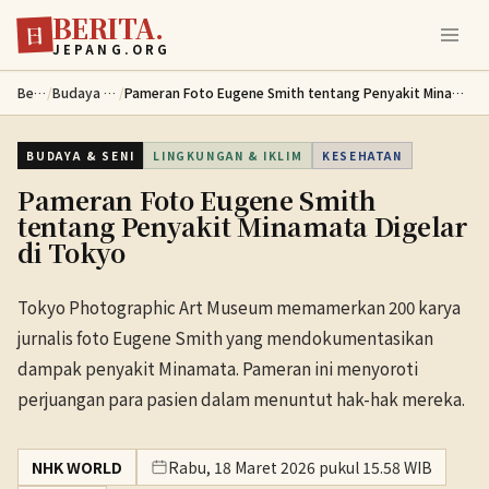
BERITA.
Lewati ke konten utama
日
JEPANG.ORG
Berita
/
Budaya & Seni
/
Pameran Foto Eugene Smith tentang Penyakit Minamata Digelar di Tokyo
BUDAYA & SENI
LINGKUNGAN & IKLIM
KESEHATAN
Pameran Foto Eugene Smith
tentang Penyakit Minamata Digelar
di Tokyo
Tokyo Photographic Art Museum memamerkan 200 karya
jurnalis foto Eugene Smith yang mendokumentasikan
dampak penyakit Minamata. Pameran ini menyoroti
perjuangan para pasien dalam menuntut hak-hak mereka.
NHK WORLD
Rabu, 18 Maret 2026 pukul 15.58 WIB