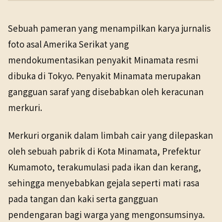
PENERBIT
NHK WORLD
Budaya & Seni
18 Mar 2026
Sebuah pameran yang menampilkan karya jurnalis
TANGGAL SUMBER
foto asal Amerika Serikat yang
18 Mar 2026
mendokumentasikan penyakit Minamata resmi
dibuka di Tokyo. Penyakit Minamata merupakan
Pranala sumber asli tidak lagi tersedia. Buka arsip
Wayback untuk melihat salinan yang tersedia.
gangguan saraf yang disebabkan oleh keracunan
merkuri.
Merkuri organik dalam limbah cair yang dilepaskan
oleh sebuah pabrik di Kota Minamata, Prefektur
Kumamoto, terakumulasi pada ikan dan kerang,
sehingga menyebabkan gejala seperti mati rasa
pada tangan dan kaki serta gangguan
pendengaran bagi warga yang mengonsumsinya.