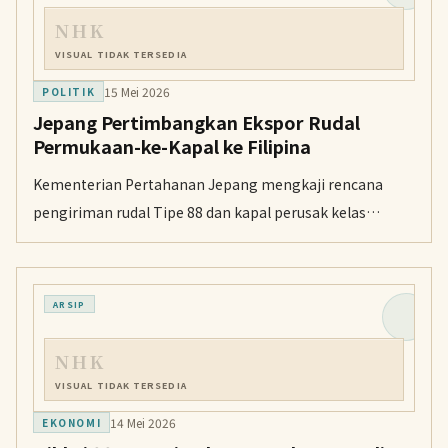
NHK
VISUAL TIDAK TERSEDIA
15 Mei 2026
POLITIK
Jepang Pertimbangkan Ekspor Rudal
Permukaan-ke-Kapal ke Filipina
Kementerian Pertahanan Jepang mengkaji rencana
pengiriman rudal Tipe 88 dan kapal perusak kelas
Abukuma ke Filipina menyusul pelonggaran aturan
ekspor pertahanan.
ARSIP
NHK
VISUAL TIDAK TERSEDIA
14 Mei 2026
EKONOMI