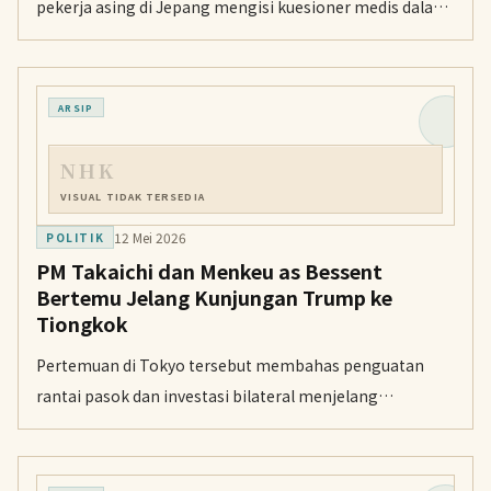
pekerja asing di Jepang mengisi kuesioner medis dalam
bahasa masing-masing guna mengatasi kendala bahasa
saat berobat.
ARSIP
NHK
VISUAL TIDAK TERSEDIA
12 Mei 2026
POLITIK
PM Takaichi dan Menkeu as Bessent
Bertemu Jelang Kunjungan Trump ke
Tiongkok
Pertemuan di Tokyo tersebut membahas penguatan
rantai pasok dan investasi bilateral menjelang
dimulainya lawatan Presiden Donald Trump ke
Tiongkok.