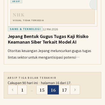
ARSIP
NHK
VISUAL TIDAK TERSEDIA
12 Mei 2026
SAINS & TEKNOLOGI
Jepang Bentuk Gugus Tugas Kaji Risiko
Keamanan Siber Terkait Model AI
Otoritas keuangan Jepang meluncurkan gugus tugas
lintas sektor untuk mengantisipasi potensi
penyalahgunaan model kecerdasan buatan dalam
mengeksploitasi kerentanan sistem keuangan.
ARSIP TIGA BULAN TERAKHIR
Cakupan 90 hari ini · halaman 16 dari 17.
1
15
16
17
...