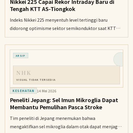
Nikkei 225 Capai Rekor Intraday Baru di
Tengah KTT AS-Tiongkok
Indeks Nikkei 225 menyentuh level tertinggi baru
didorong optimisme sektor semikonduktor saat KTT
AS-Tiongkok berlangsung, meski kenaikan harga
minyak membebani saham lainnya.
ARSIP
NHK
VISUAL TIDAK TERSEDIA
14 Mei 2026
KESEHATAN
Peneliti Jepang: Sel Imun Mikroglia Dapat
Membantu Pemulihan Pasca Stroke
Tim peneliti di Jepang menemukan bahwa
mengaktifkan sel mikroglia dalam otak dapat menjaga