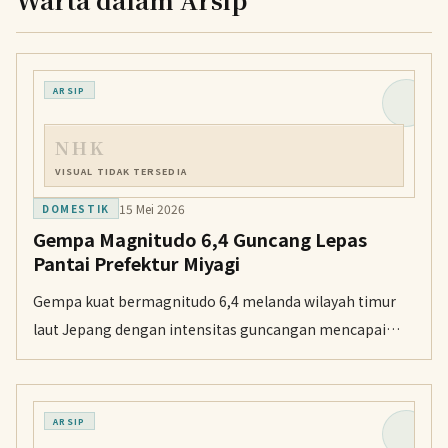
ARSIP
NHK
VISUAL TIDAK TERSEDIA
15 Mei 2026
DOMESTIK
Gempa Magnitudo 6,4 Guncang Lepas
Pantai Prefektur Miyagi
Gempa kuat bermagnitudo 6,4 melanda wilayah timur
laut Jepang dengan intensitas guncangan mencapai
skala 5 lemah. Badan Meteorologi Jepang memastikan
tidak ada ancaman tsunami akibat peristiwa ini.
ARSIP