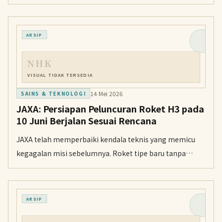
kemampuan pemulihan alami tubuh dan mengurangi
gejala sisa setelah serangan stroke.
ARSIP
NHK
VISUAL TIDAK TERSEDIA
14 Mei 2026
SAINS & TEKNOLOGI
JAXA: Persiapan Peluncuran Roket H3 pada
10 Juni Berjalan Sesuai Rencana
JAXA telah memperbaiki kendala teknis yang memicu
kegagalan misi sebelumnya. Roket tipe baru tanpa
booster ini akan membawa enam satelit ultra-kecil
dalam uji coba bulan depan.
ARSIP