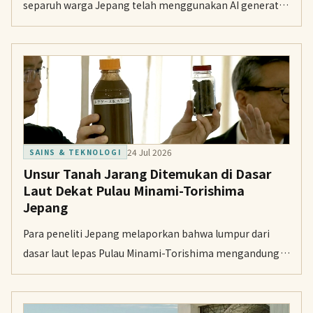
separuh warga Jepang telah menggunakan AI generatif.
Angka itu naik lebih dari dua kali lipat dibanding tahun
sebelumnya.
24 Jul 2026
SAINS & TEKNOLOGI
Unsur Tanah Jarang Ditemukan di Dasar
Laut Dekat Pulau Minami-Torishima
Jepang
Para peneliti Jepang melaporkan bahwa lumpur dari
dasar laut lepas Pulau Minami-Torishima mengandung
unsur tanah jarang yang penting bagi produk
berteknologi tinggi. Temuan itu berasal dari uji coba
penambangan di zona ekonomi eksklusif Jepang.