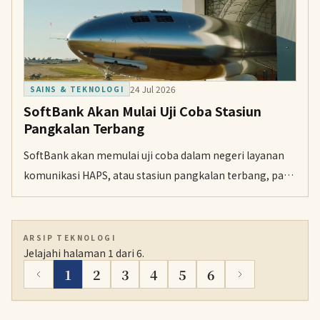
24 Jul 2026
SAINS & TEKNOLOGI
SoftBank Akan Mulai Uji Coba Stasiun
Pangkalan Terbang
SoftBank akan memulai uji coba dalam negeri layanan
komunikasi HAPS, atau stasiun pangkalan terbang, pada
pertengahan Agustus atau sesudahnya, termasuk
jangkauan saat bencana dan di daerah terpencil.
ARSIP TEKNOLOGI
Jelajahi halaman 1 dari 6.
1
2
3
4
5
6