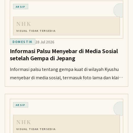
ARSIP
NHK
VISUAL TIDAK TERSEDIA
28 Jul 2026
DOMESTIK
Informasi Palsu Menyebar di Media Sosial
setelah Gempa di Jepang
Informasi palsu tentang gempa kuat di wilayah Kyushu
menyebar di media sosial, termasuk foto lama dan klaim
tanpa dasar. Masyarakat diimbau memverifikasi
informasi dari lembaga publik.
ARSIP
NHK
VISUAL TIDAK TERSEDIA