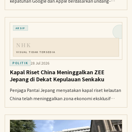
kepatuhan Google dan Apple berdasarkan undang-
undang yang mengekang dominasi raksasa teknologi
atas layanan ponsel pintar. Google berencana
menurunkan komisi, sementara Apple akan
ARSIP
melonggarkan aturan promosi pengembang.
NHK
VISUAL TIDAK TERSEDIA
28 Jul 2026
POLITIK
Kapal Riset China Meninggalkan ZEE
Jepang di Dekat Kepulauan Senkaku
Penjaga Pantai Jepang menyatakan kapal riset kelautan
China telah meninggalkan zona ekonomi eksklusif
Jepang di sekitar Kepulauan Senkaku setelah beroperasi
tanpa izin. Ini kedelapan kalinya sejak 30 Maret kapal
serupa terdeteksi di kawasan tersebut.