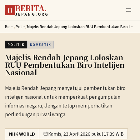
BERITA.
Lewati ke konten utama
日
JEPANG.ORG
Berita
/
Politik
/
Majelis Rendah Jepang Loloskan RUU Pembentukan Biro Intelijen Nasional
POLITIK
DOMESTIK
Majelis Rendah Jepang Loloskan
RUU Pembentukan Biro Intelijen
Nasional
Majelis Rendah Jepang menyetujui pembentukan biro
intelijen nasional untuk memperkuat pengumpulan
informasi negara, dengan tetap memperhatikan
perlindungan privasi warga.
NHK WORLD
Kamis, 23 April 2026 pukul 17.39 WIB