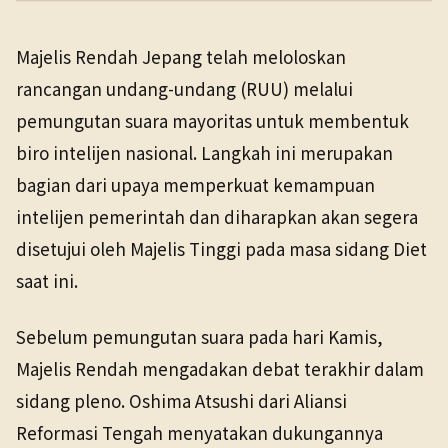
PENERBIT
NHK WORLD
Politik
23 Apr 2026
Majelis Rendah Jepang telah meloloskan
TANGGAL SUMBER
rancangan undang-undang (RUU) melalui
23 Apr 2026
pemungutan suara mayoritas untuk membentuk
biro intelijen nasional. Langkah ini merupakan
Pranala sumber asli tidak lagi tersedia. Buka arsip
Wayback untuk melihat salinan yang tersedia.
bagian dari upaya memperkuat kemampuan
intelijen pemerintah dan diharapkan akan segera
disetujui oleh Majelis Tinggi pada masa sidang Diet
saat ini.
Sebelum pemungutan suara pada hari Kamis,
Majelis Rendah mengadakan debat terakhir dalam
sidang pleno. Oshima Atsushi dari Aliansi
Reformasi Tengah menyatakan dukungannya