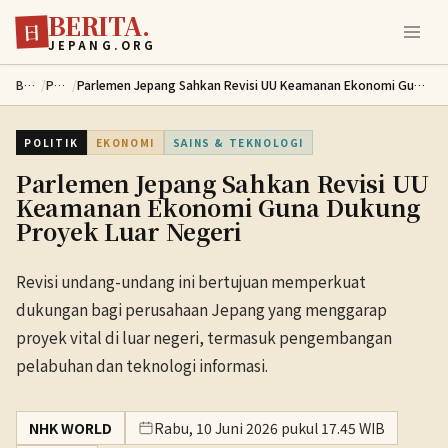
BERITA.
Lewati ke konten utama
日
JEPANG.ORG
Berita
/
Politik
/
Parlemen Jepang Sahkan Revisi UU Keamanan Ekonomi Guna Dukung Proyek Luar Negeri
POLITIK
EKONOMI
SAINS & TEKNOLOGI
Parlemen Jepang Sahkan Revisi UU
Keamanan Ekonomi Guna Dukung
Proyek Luar Negeri
Revisi undang-undang ini bertujuan memperkuat
dukungan bagi perusahaan Jepang yang menggarap
proyek vital di luar negeri, termasuk pengembangan
pelabuhan dan teknologi informasi.
NHK WORLD
Rabu, 10 Juni 2026 pukul 17.45 WIB