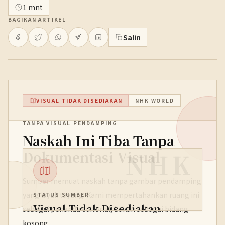
1 mnt
BAGIKAN ARTIKEL
Salin
VISUAL TIDAK DISEDIAKAN
NHK WORLD
TANPA VISUAL PENDAMPING
Naskah Ini Tiba Tanpa
NHK
Dokumentasi Visual
Sumber memuat naskah tanpa gambar pendamping
yang layak tayang. Kami mempertahankan ruang ini
STATUS SUMBER
Visual Tidak Disediakan
sebagai penanda editorial, bukan sebagai bidang
kosong.