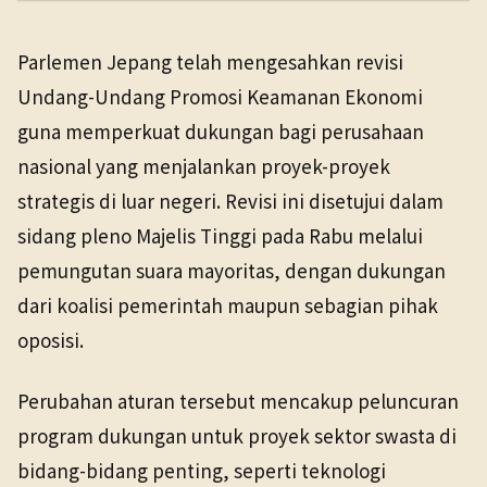
PENERBIT
NHK WORLD
Parlemen Jepang telah mengesahkan revisi
TANGGAL SUMBER
Politik
10 Jun 2026
Undang-Undang Promosi Keamanan Ekonomi
10 Jun 2026
guna memperkuat dukungan bagi perusahaan
nasional yang menjalankan proyek-proyek
strategis di luar negeri. Revisi ini disetujui dalam
sidang pleno Majelis Tinggi pada Rabu melalui
pemungutan suara mayoritas, dengan dukungan
dari koalisi pemerintah maupun sebagian pihak
oposisi.
Perubahan aturan tersebut mencakup peluncuran
program dukungan untuk proyek sektor swasta di
bidang-bidang penting, seperti teknologi