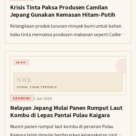
Krisis Tinta Paksa Produsen Camilan
Jepang Gunakan Kemasan Hitam-Putih
Kelangkaan produk turunan minyak bumi untuk bahan
baku tinta memaksa produsen makanan seperti Calbee
dan Kagome menyederhanakan desain kemasan mereka
demi konservasi.
ARSIP
NHK
VISUAL TIDAK TERSEDIA
2 Jun 2026
EKONOMI
Nelayan Jepang Mulai Panen Rumput Laut
Kombu di Lepas Pantai Pulau Kaigara
Musim panen rumput laut kombu di perairan Pulau
Kaigara telah dimulai berdasarkan kesepakatan sipil