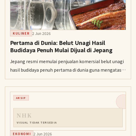
2 Jun 2026
KULINER
Pertama di Dunia: Belut Unagi Hasil
Budidaya Penuh Mulai Dijual di Jepang
Jepang resmi memulai penjualan komersial belut unagi
hasil budidaya penuh pertama di dunia guna mengatasi
kelangkaan stok di alam liar. Meski saat ini dihargai 5.000
yen per potong, inovasi ini diharapkan mampu menjaga
keberlanjutan hidangan legendaris tersebut dengan
ARSIP
harga lebih terjangkau.
NHK
VISUAL TIDAK TERSEDIA
2 Jun 2026
EKONOMI