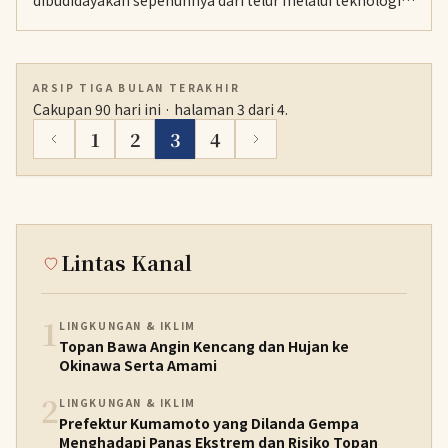
dibudidayakan sepenuhnya dari telur melalui teknologi
baru, sebuah terobosan untuk melindungi populasi belut
liar yang terancam punah.
ARSIP TIGA BULAN TERAKHIR
Cakupan 90 hari ini · halaman 3 dari 4.
1
2
3
4
Lintas Kanal
1
LINGKUNGAN & IKLIM
Topan Bawa Angin Kencang dan Hujan ke
Okinawa Serta Amami
2
LINGKUNGAN & IKLIM
Prefektur Kumamoto yang Dilanda Gempa
Menghadapi Panas Ekstrem dan Risiko Topan