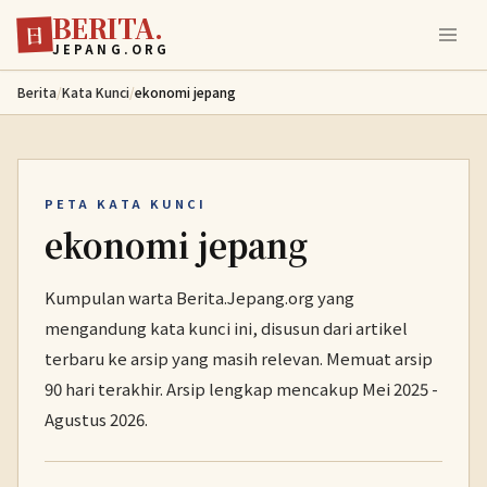
BERITA.
Lewati ke konten utama
日
JEPANG.ORG
Berita
/
Kata Kunci
/
ekonomi jepang
PETA KATA KUNCI
ekonomi jepang
Kumpulan warta Berita.Jepang.org yang
mengandung kata kunci ini, disusun dari artikel
terbaru ke arsip yang masih relevan. Memuat arsip
90 hari terakhir. Arsip lengkap mencakup Mei 2025 -
Agustus 2026.