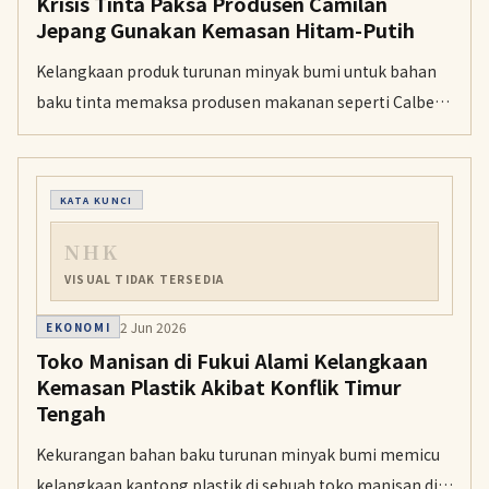
Krisis Tinta Paksa Produsen Camilan
Jepang Gunakan Kemasan Hitam-Putih
Kelangkaan produk turunan minyak bumi untuk bahan
baku tinta memaksa produsen makanan seperti Calbee
dan Kagome menyederhanakan desain kemasan mereka
demi konservasi.
KATA KUNCI
NHK
VISUAL TIDAK TERSEDIA
2 Jun 2026
EKONOMI
Toko Manisan di Fukui Alami Kelangkaan
Kemasan Plastik Akibat Konflik Timur
Tengah
Kekurangan bahan baku turunan minyak bumi memicu
kelangkaan kantong plastik di sebuah toko manisan di