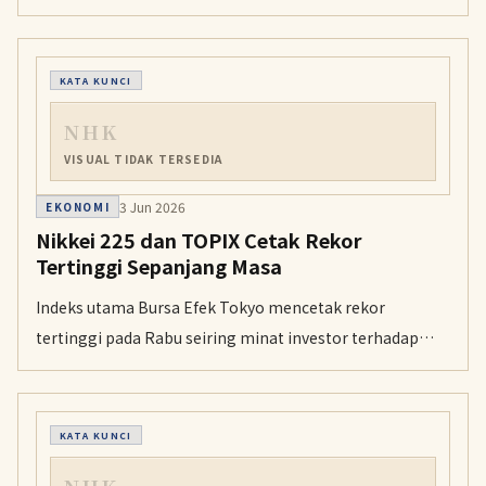
konsumsi makanan menjadi 1 persen memerlukan
waktu sekitar enam bulan.
KATA KUNCI
NHK
VISUAL TIDAK TERSEDIA
3 Jun 2026
EKONOMI
Nikkei 225 dan TOPIX Cetak Rekor
Tertinggi Sepanjang Masa
Indeks utama Bursa Efek Tokyo mencetak rekor
tertinggi pada Rabu seiring minat investor terhadap
sektor teknologi. Kenaikan ini didorong oleh optimisme
terhadap pertumbuhan permintaan kecerdasan buatan.
KATA KUNCI