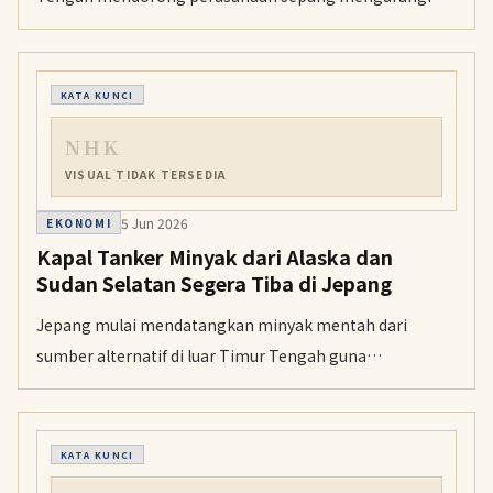
penggunaan warna dan plastik pada kemasan untuk
menekan biaya produksi.
KATA KUNCI
NHK
VISUAL TIDAK TERSEDIA
5 Jun 2026
EKONOMI
Kapal Tanker Minyak dari Alaska dan
Sudan Selatan Segera Tiba di Jepang
Jepang mulai mendatangkan minyak mentah dari
sumber alternatif di luar Timur Tengah guna
mengamankan pasokan energi nasional menyusul
penutupan Selat Hormuz.
KATA KUNCI