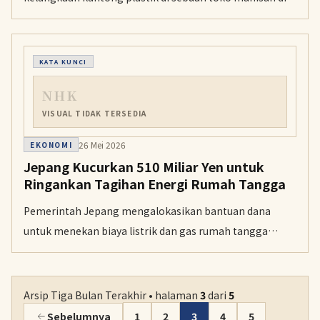
Kota Fukui, memaksa pemilik mengimbau pelanggan
membawa tas pendingin sendiri.
KATA KUNCI
NHK
VISUAL TIDAK TERSEDIA
26 Mei 2026
EKONOMI
Jepang Kucurkan 510 Miliar Yen untuk
Ringankan Tagihan Energi Rumah Tangga
Pemerintah Jepang mengalokasikan bantuan dana
untuk menekan biaya listrik dan gas rumah tangga
selama musim panas guna mengantisipasi lonjakan
harga bahan bakar global.
Arsip Tiga Bulan Terakhir • halaman
3
dari
5
Sebelumnya
1
2
3
4
5