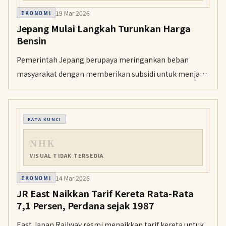
19 Mar 2026
EKONOMI
Jepang Mulai Langkah Turunkan Harga
Bensin
Pemerintah Jepang berupaya meringankan beban
masyarakat dengan memberikan subsidi untuk menjaga
harga eceran bensin di kisaran 170 yen per liter.
KATA KUNCI
NHK
VISUAL TIDAK TERSEDIA
14 Mar 2026
EKONOMI
JR East Naikkan Tarif Kereta Rata-Rata
7,1 Persen, Perdana sejak 1987
East Japan Railway resmi menaikkan tarif kereta untuk