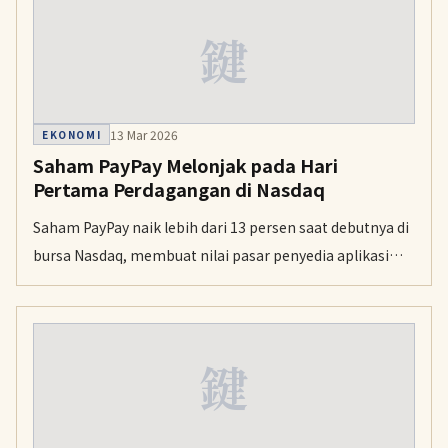
diimplementasikan pada April mendatang.
鍵
13 Mar 2026
EKONOMI
Saham PayPay Melonjak pada Hari
Pertama Perdagangan di Nasdaq
Saham PayPay naik lebih dari 13 persen saat debutnya di
bursa Nasdaq, membuat nilai pasar penyedia aplikasi
pembayaran asal Jepang ini mencapai 12,1 miliar dolar
AS.
鍵