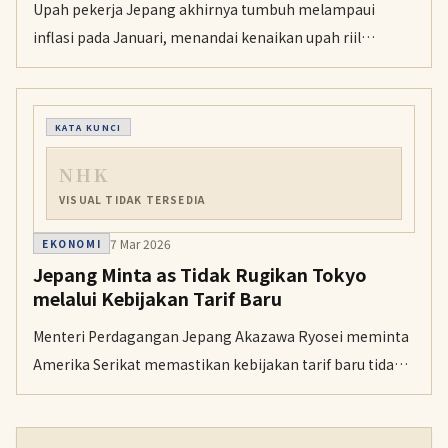
Upah pekerja Jepang akhirnya tumbuh melampaui
inflasi pada Januari, menandai kenaikan upah riil
pertama dalam lebih dari setahun terakhir.
KATA KUNCI
NHK
VISUAL TIDAK TERSEDIA
7 Mar 2026
EKONOMI
Jepang Minta as Tidak Rugikan Tokyo
melalui Kebijakan Tarif Baru
Menteri Perdagangan Jepang Akazawa Ryosei meminta
Amerika Serikat memastikan kebijakan tarif baru tidak
merugikan posisi Tokyo dibandingkan kesepakatan
dagang bilateral tahun lalu.