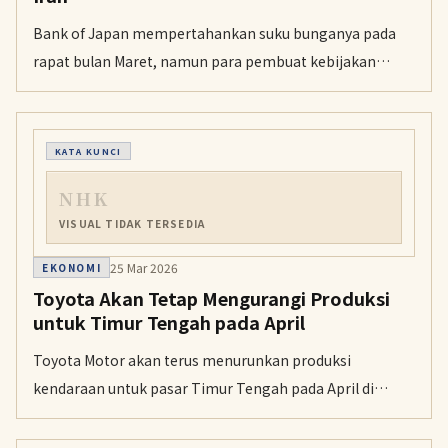
Bank of Japan mempertahankan suku bunganya pada
rapat bulan Maret, namun para pembuat kebijakan
memperingatkan bahwa kenaikan suku bunga mungkin
diperlukan jika konflik Timur Tengah memicu inflasi.
KATA KUNCI
NHK
VISUAL TIDAK TERSEDIA
25 Mar 2026
EKONOMI
Toyota Akan Tetap Mengurangi Produksi
untuk Timur Tengah pada April
Toyota Motor akan terus menurunkan produksi
kendaraan untuk pasar Timur Tengah pada April di
tengah meningkatnya konflik di kawasan itu.
Perusahaan itu juga telah memangkas produksi bulan