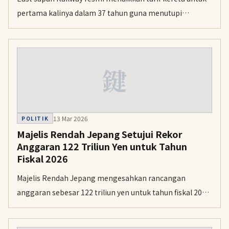
pertama kalinya dalam 37 tahun guna menutupi
lonjakan biaya operasional dan menjamin keamanan
layanan.
鍵
13 Mar 2026
POLITIK
Majelis Rendah Jepang Setujui Rekor
Anggaran 122 Triliun Yen untuk Tahun
Fiskal 2026
Majelis Rendah Jepang mengesahkan rancangan
anggaran sebesar 122 triliun yen untuk tahun fiskal 2026,
mencatat angka tertinggi dalam sejarah. Anggaran ini
kini menunggu persetujuan Majelis Tinggi sebelum