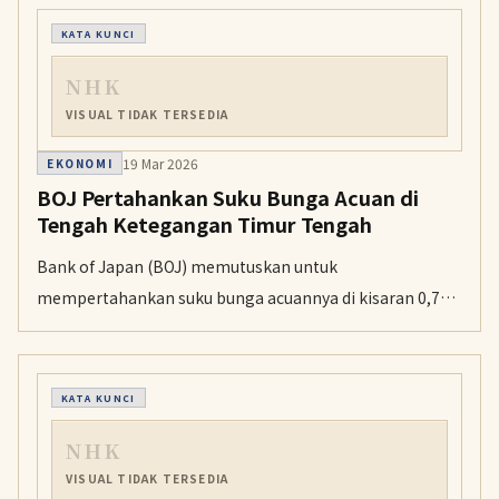
ini, dan pemangkasan domestik diperkirakan mencapai
KATA KUNCI
sekitar 24.000 unit pada bulan depan.
NHK
VISUAL TIDAK TERSEDIA
19 Mar 2026
EKONOMI
BOJ Pertahankan Suku Bunga Acuan di
Tengah Ketegangan Timur Tengah
Bank of Japan (BOJ) memutuskan untuk
mempertahankan suku bunga acuannya di kisaran 0,75
persen dan akan memantau data ekonomi secara
cermat di tengah tren kenaikan harga minyak global.
KATA KUNCI
NHK
VISUAL TIDAK TERSEDIA