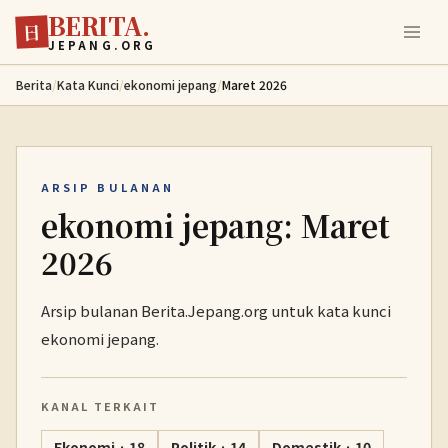
BERITA.
Lewati ke konten utama
日
JEPANG.ORG
Berita
/
Kata Kunci
/
ekonomi jepang
/
Maret 2026
ARSIP BULANAN
ekonomi jepang: Maret
2026
Arsip bulanan Berita.Jepang.org untuk kata kunci
ekonomi jepang.
KANAL TERKAIT
Ekonomi · 18
Politik · 14
Domestik · 10