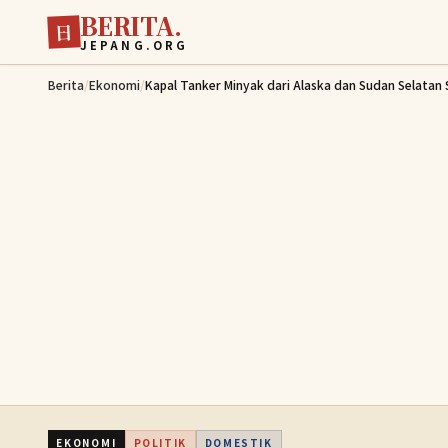
BERITA.
Lewati ke konten utama
日
JEPANG.ORG
Berita
/
Ekonomi
/
Kapal Tanker Minyak dari Alaska dan Sudan Selatan 
EKONOMI
POLITIK
DOMESTIK