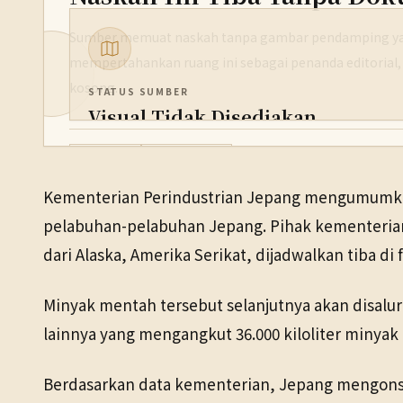
Sumber memuat naskah tanpa gambar pendamping yan
mempertahankan ruang ini sebagai penanda editorial,
kosong.
STATUS SUMBER
Visual Tidak Disediakan
PENERBIT
Ekonomi
5 Jun 2026
NHK WORLD
Kementerian Perindustrian Jepang mengumumkan 
TANGGAL SUMBER
pelabuhan-pelabuhan Jepang. Pihak kementerian
5 Jun 2026
dari Alaska, Amerika Serikat, dijadwalkan tiba di 
Minyak mentah tersebut selanjutnya akan disalur
lainnya yang mengangkut 36.000 kiloliter minyak 
Berdasarkan data kementerian, Jepang mengonsums