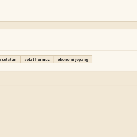
 selatan
selat hormuz
ekonomi jepang