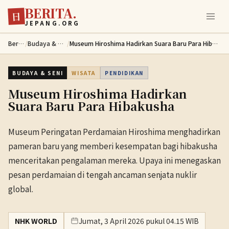
BERITA.
Lewati ke konten utama
日
JEPANG.ORG
Berita
/
Budaya & Seni
/
Museum Hiroshima Hadirkan Suara Baru Para Hibakusha
BUDAYA & SENI
WISATA
PENDIDIKAN
Museum Hiroshima Hadirkan
Suara Baru Para Hibakusha
Museum Peringatan Perdamaian Hiroshima menghadirkan
pameran baru yang memberi kesempatan bagi hibakusha
menceritakan pengalaman mereka. Upaya ini menegaskan
pesan perdamaian di tengah ancaman senjata nuklir
global.
NHK WORLD
Jumat, 3 April 2026 pukul 04.15 WIB