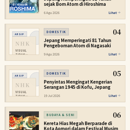
sejak Bom Atom di Hiroshima
6 Agu 2026
Lihat
04
DOMESTIK
ARSIP
Jepang Memperingati 81 Tahun
NHK
Pengeboman Atom di Nagasaki
VISUAL
9 Agu 2026
Lihat
TIDAK
TERSEDIA
05
DOMESTIK
ARSIP
Penyintas Mengingat Kengerian
NHK
Serangan 1945 di Kofu, Jepang
VISUAL
19 Jul 2026
Lihat
TIDAK
TERSEDIA
06
BUDAYA & SENI
Kereta Hias Megah Berparade di
Kota Aomori dalam Festival Musim