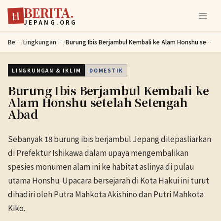
BERITA.
Lewati ke konten utama
日
JEPANG.ORG
Berita
/
Lingkungan & Iklim
/
Burung Ibis Berjambul Kembali ke Alam Honshu setelah Setengah Abad
LINGKUNGAN & IKLIM
DOMESTIK
Burung Ibis Berjambul Kembali ke
Alam Honshu setelah Setengah
Abad
Sebanyak 18 burung ibis berjambul Jepang dilepasliarkan
di Prefektur Ishikawa dalam upaya mengembalikan
spesies monumen alam ini ke habitat aslinya di pulau
utama Honshu. Upacara bersejarah di Kota Hakui ini turut
dihadiri oleh Putra Mahkota Akishino dan Putri Mahkota
Kiko.