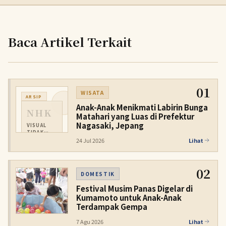
Baca Artikel Terkait
01
WISATA
ARSIP
Anak-Anak Menikmati Labirin Bunga
NHK
Matahari yang Luas di Prefektur
Nagasaki, Jepang
VISUAL
TIDAK
TERSEDIA
24 Jul 2026
Lihat
02
DOMESTIK
Festival Musim Panas Digelar di
Kumamoto untuk Anak-Anak
Terdampak Gempa
7 Agu 2026
Lihat