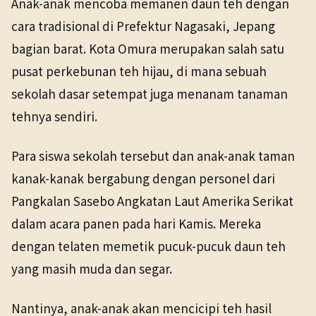
Anak-anak mencoba memanen daun teh dengan
TANGGAL SUMBER
cara tradisional di Prefektur Nagasaki, Jepang
8 Mei 2026
bagian barat. Kota Omura merupakan salah satu
pusat perkebunan teh hijau, di mana sebuah
Pranala sumber asli tidak lagi tersedia. Versi arsip
ditemukan.
sekolah dasar setempat juga menanam tanaman
tehnya sendiri.
Para siswa sekolah tersebut dan anak-anak taman
kanak-kanak bergabung dengan personel dari
Pangkalan Sasebo Angkatan Laut Amerika Serikat
dalam acara panen pada hari Kamis. Mereka
dengan telaten memetik pucuk-pucuk daun teh
yang masih muda dan segar.
Nantinya, anak-anak akan mencicipi teh hasil