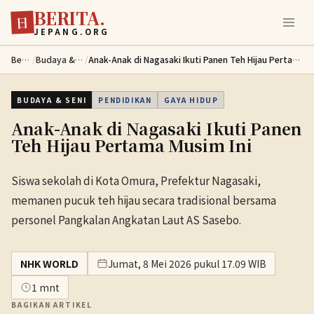
BERITA.
Lewati ke konten utama
日
JEPANG.ORG
Berita
/
Budaya & Seni
/
Anak-Anak di Nagasaki Ikuti Panen Teh Hijau Pertama Musim Ini
BUDAYA & SENI
PENDIDIKAN
GAYA HIDUP
Anak-Anak di Nagasaki Ikuti Panen
Teh Hijau Pertama Musim Ini
Siswa sekolah di Kota Omura, Prefektur Nagasaki,
memanen pucuk teh hijau secara tradisional bersama
personel Pangkalan Angkatan Laut AS Sasebo.
NHK WORLD
Jumat, 8 Mei 2026 pukul 17.09 WIB
1 mnt
BAGIKAN ARTIKEL