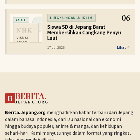
06
LINGKUNGAN & IKLIM
ARSIP
Siswa SD di Jepang Barat
NHK
Membersihkan Cangkang Penyu
Laut
VISUAL
TIDAK
TERSEDIA
17 Jul 2026
Lihat
BERITA.
日
JEPANG.ORG
Berita.Jepang.org
menghadirkan kabar terbaru dari Jepang
dalam bahasa Indonesia, dari isu nasional dan ekonomi
hingga budaya populer, anime & manga, dan kehidupan
sehari-hari. Kami menyusunnya dalam format yang ringkas,
jelas, dan mudah diikuti.