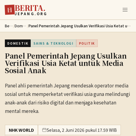
BERITA.
Lewati ke konten utama
日
JEPANG.ORG
Berita
/
Domestik
/
Panel Pemerintah Jepang Usulkan Verifikasi Usia Ketat untuk Media Sosial Anak
DOMESTIK
SAINS & TEKNOLOGI
POLITIK
Panel Pemerintah Jepang Usulkan
Verifikasi Usia Ketat untuk Media
Sosial Anak
Panel ahli pemerintah Jepang mendesak operator media
sosial untuk memperketat verifikasi usia guna melindungi
anak-anak dari risiko digital dan menjaga kesehatan
mental mereka.
NHK WORLD
Selasa, 2 Juni 2026 pukul 17.59 WIB