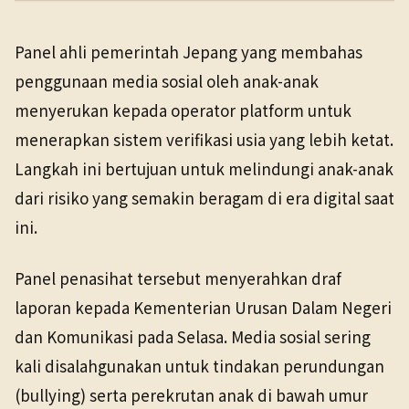
PENERBIT
NHK WORLD
Panel ahli pemerintah Jepang yang membahas
TANGGAL SUMBER
Domestik
2 Jun 2026
penggunaan media sosial oleh anak-anak
2 Jun 2026
menyerukan kepada operator platform untuk
menerapkan sistem verifikasi usia yang lebih ketat.
Langkah ini bertujuan untuk melindungi anak-anak
dari risiko yang semakin beragam di era digital saat
ini.
Panel penasihat tersebut menyerahkan draf
laporan kepada Kementerian Urusan Dalam Negeri
dan Komunikasi pada Selasa. Media sosial sering
kali disalahgunakan untuk tindakan perundungan
(bullying) serta perekrutan anak di bawah umur