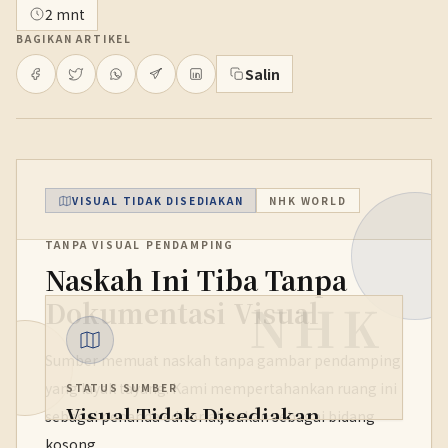
2 mnt
BAGIKAN ARTIKEL
Salin
VISUAL TIDAK DISEDIAKAN
NHK WORLD
TANPA VISUAL PENDAMPING
Naskah Ini Tiba Tanpa
NHK
Dokumentasi Visual
Sumber memuat naskah tanpa gambar pendamping
yang layak tayang. Kami mempertahankan ruang ini
STATUS SUMBER
Visual Tidak Disediakan
sebagai penanda editorial, bukan sebagai bidang
kosong.