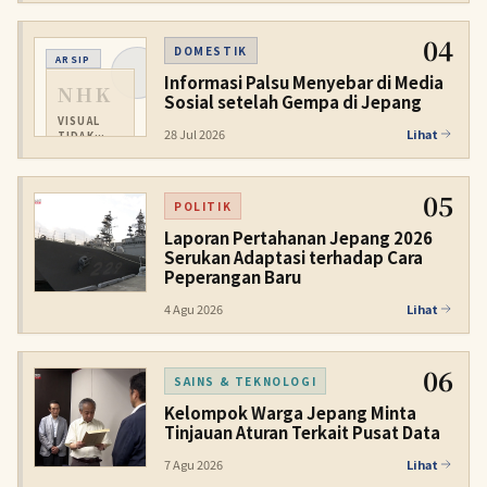
04
DOMESTIK
ARSIP
Informasi Palsu Menyebar di Media
NHK
Sosial setelah Gempa di Jepang
VISUAL
28 Jul 2026
Lihat
TIDAK
TERSEDIA
05
POLITIK
Laporan Pertahanan Jepang 2026
Serukan Adaptasi terhadap Cara
Peperangan Baru
4 Agu 2026
Lihat
06
SAINS & TEKNOLOGI
Kelompok Warga Jepang Minta
Tinjauan Aturan Terkait Pusat Data
7 Agu 2026
Lihat