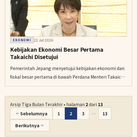
22 Jul 2026
EKONOMI
Kebijakan Ekonomi Besar Pertama
Takaichi Disetujui
Pemerintah Jepang menyetujui kebijakan ekonomi dan
fiskal besar pertama di bawah Perdana Menteri Takaichi
Sanae. Langkah itu menargetkan lonjakan investasi
demi ekonomi yang lebih kuat.
Arsip Tiga Bulan Terakhir • halaman
2
dari
13
Sebelumnya
1
2
3
…
13
Berikutnya