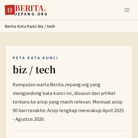
BERITA.
Lewati ke konten utama
日
JEPANG.ORG
Berita
/
Kata Kunci
/
biz / tech
PETA KATA KUNCI
biz / tech
Kumpulan warta Berita.Jepang.org yang
mengandung kata kunci ini, disusun dari artikel
terbaru ke arsip yang masih relevan. Memuat arsip
90 hari terakhir. Arsip lengkap mencakup April 2025
- Agustus 2026.