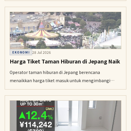
undang yang mengekang dominasi raksasa teknologi
atas layanan ponsel pintar. Google berencana
menurunkan komisi, sementara Apple akan
melonggarkan aturan promosi pengembang.
28 Jul 2026
EKONOMI
Harga Tiket Taman Hiburan di Jepang Naik
Operator taman hiburan di Jepang berencana
menaikkan harga tiket masuk untuk mengimbangi
kenaikan gaji dan biaya lainnya. Survei Teikoku Databank
menunjukkan 26 persen dari 191 fasilitas rekreasi akan
menaikkan tarif tahun ini.