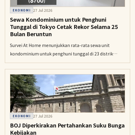
27 Jul 2026
EKONOMI
Sewa Kondominium untuk Penghuni
Tunggal di Tokyo Cetak Rekor Selama 25
Bulan Beruntun
Survei At Home menunjukkan rata-rata sewa unit
kondominium untuk penghuni tunggal di 23 distrik
Tokyo kembali mencetak rekor pada Juni. Kenaikan ini
berlangsung selama 25 bulan berturut-turut.
27 Jul 2026
EKONOMI
BOJ Diperkirakan Pertahankan Suku Bunga
Kebijakan