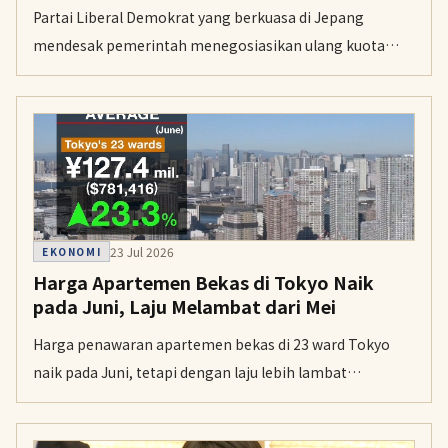
Partai Liberal Demokrat yang berkuasa di Jepang
mendesak pemerintah menegosiasikan ulang kuota
penangkapan tuna sirip biru Pasifik setelah Jepang
gagal menaikkan batas tangkapan di konferensi
internasional.
23 Jul 2026
EKONOMI
Harga Apartemen Bekas di Tokyo Naik
pada Juni, Laju Melambat dari Mei
Harga penawaran apartemen bekas di 23 ward Tokyo
naik pada Juni, tetapi dengan laju lebih lambat
dibanding Mei. Harga rata-rata unit 70 meter persegi
sedikit di atas 127 juta yen.