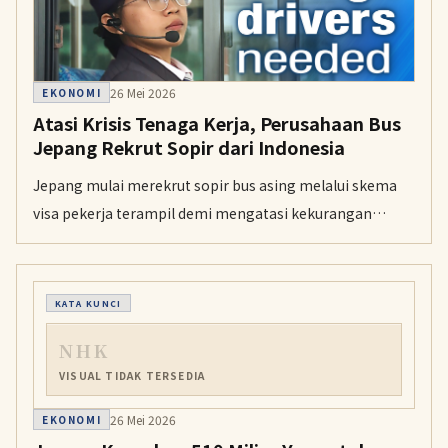
26 Mei 2026
EKONOMI
Atasi Krisis Tenaga Kerja, Perusahaan Bus
Jepang Rekrut Sopir dari Indonesia
Jepang mulai merekrut sopir bus asing melalui skema
visa pekerja terampil demi mengatasi kekurangan
tenaga kerja yang memicu pemangkasan rute
transportasi. Mahatmi Rismartanti merupakan salah
satu rekrutan asal Indonesia yang telah menyelesaikan
KATA KUNCI
pelatihan intensif selama enam bulan untuk mulai
NHK
mengemudi di Jepang.
VISUAL TIDAK TERSEDIA
26 Mei 2026
EKONOMI