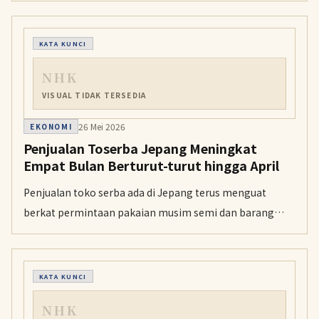
lainnya masih berada di Teluk Persia.
KATA KUNCI
NHK
VISUAL TIDAK TERSEDIA
26 Mei 2026
EKONOMI
Penjualan Toserba Jepang Meningkat
Empat Bulan Berturut-turut hingga April
Penjualan toko serba ada di Jepang terus menguat
berkat permintaan pakaian musim semi dan barang
mewah. Peningkatan belanja wisatawan mancanegara
turut mendongkrak pendapatan sektor ritel ini.
KATA KUNCI
NHK