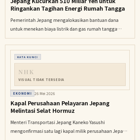
Jepang Kucurkan 510 Miliar Yen untuk
Ringankan Tagihan Energi Rumah Tangga
Pemerintah Jepang mengalokasikan bantuan dana
untuk menekan biaya listrik dan gas rumah tangga
selama musim panas guna mengantisipasi lonjakan
harga bahan bakar global.
KATA KUNCI
NHK
VISUAL TIDAK TERSEDIA
26 Mei 2026
EKONOMI
Kapal Perusahaan Pelayaran Jepang
Melintasi Selat Hormuz
Menteri Transportasi Jepang Kaneko Yasushi
mengonfirmasi satu lagi kapal milik perusahaan Jepang
telah melewati Selat Hormuz, sementara 38 kapal