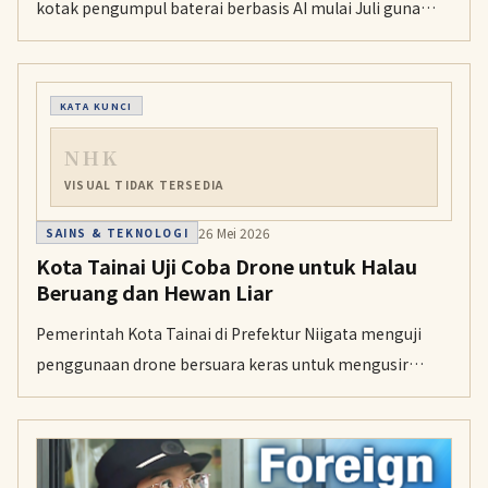
kotak pengumpul baterai berbasis AI mulai Juli guna
mencegah kebakaran akibat baterai litium-ion yang
tercampur sampah.
KATA KUNCI
NHK
VISUAL TIDAK TERSEDIA
26 Mei 2026
SAINS & TEKNOLOGI
Kota Tainai Uji Coba Drone untuk Halau
Beruang dan Hewan Liar
Pemerintah Kota Tainai di Prefektur Niigata menguji
penggunaan drone bersuara keras untuk mengusir
beruang dan babi hutan yang kerap merusak lahan
pertanian.