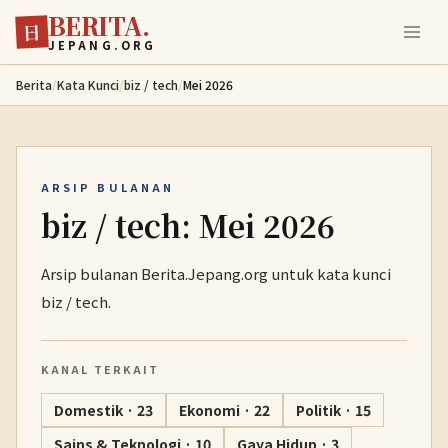
BERITA.
Lewati ke konten utama
日
JEPANG.ORG
Berita
/
Kata Kunci
/
biz / tech
/
Mei 2026
ARSIP BULANAN
biz / tech: Mei 2026
Arsip bulanan Berita.Jepang.org untuk kata kunci
biz / tech.
KANAL TERKAIT
Domestik · 23
Ekonomi · 22
Politik · 15
Sains & Teknologi · 10
Gaya Hidup · 3