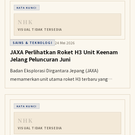
siang.
KATA KUNCI
NHK
VISUAL TIDAK TERSEDIA
24 Mei 2026
SAINS & TEKNOLOGI
JAXA Perlihatkan Roket H3 Unit Keenam
Jelang Peluncuran Juni
Badan Eksplorasi Dirgantara Jepang (JAXA)
memamerkan unit utama roket H3 terbaru yang
dijadwalkan meluncur 10 Juni mendatang sebagai uji
coba pertama peluncuran tanpa booster.
KATA KUNCI
NHK
VISUAL TIDAK TERSEDIA