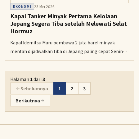
23 Mei 2026
EKONOMI
Kapal Tanker Minyak Pertama Kelolaan
Jepang Segera Tiba setelah Melewati Selat
Hormuz
Kapal Idemitsu Maru pembawa 2 juta barel minyak
mentah dijadwalkan tiba di Jepang paling cepat Senin
ini. Ini merupakan tanker pertama kelolaan perusahaan
Jepang yang berhasil keluar dari Selat Hormuz sejak
dimulainya blokade kawasan tersebut.
Halaman
1
dari
3
Sebelumnya
1
2
3
Berikutnya