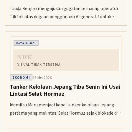
Tsuda Kenjiro mengajukan gugatan terhadap operator
TikTok atas dugaan penggunaan AI generatif untuk
meniru suaranya tanpa izin dalam ratusan video.
KATA KUNCI
NHK
VISUAL TIDAK TERSEDIA
25 Mei 2026
EKONOMI
Tanker Kelolaan Jepang Tiba Senin Ini Usai
Lintasi Selat Hormuz
Idemitsu Maru menjadi kapal tanker kelolaan Jepang
pertama yang melintasi Selat Hormuz sejak blokade de
facto dimulai. Kapal pembawa 2 juta barel minyak Arab
Saudi ini dijadwalkan tiba di Prefektur Aichi pada Senin