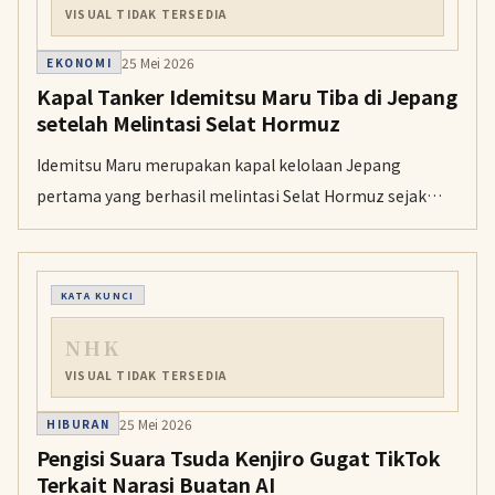
VISUAL TIDAK TERSEDIA
25 Mei 2026
EKONOMI
Kapal Tanker Idemitsu Maru Tiba di Jepang
setelah Melintasi Selat Hormuz
Idemitsu Maru merupakan kapal kelolaan Jepang
pertama yang berhasil melintasi Selat Hormuz sejak
penutupan efektif dimulai. Kapal ini mengangkut 2 juta
barel minyak mentah untuk diolah menjadi produk
minyak bumi.
KATA KUNCI
NHK
VISUAL TIDAK TERSEDIA
25 Mei 2026
HIBURAN
Pengisi Suara Tsuda Kenjiro Gugat TikTok
Terkait Narasi Buatan AI