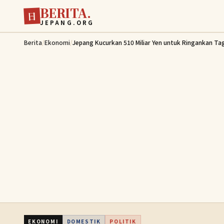
BERITA.
Lewati ke konten utama
日
JEPANG.ORG
Berita
/
Ekonomi
/
Jepang Kucurkan 510 Miliar Yen untuk Ringankan T
EKONOMI
DOMESTIK
POLITIK