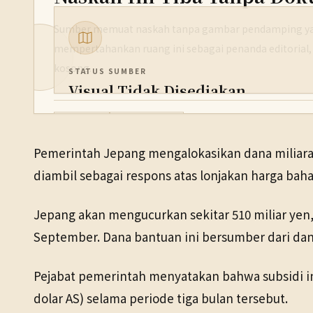
Sumber memuat naskah tanpa gambar pendamping yan
mempertahankan ruang ini sebagai penanda editorial,
kosong.
STATUS SUMBER
Visual Tidak Disediakan
PENERBIT
Ekonomi
26 Mei 2026
NHK WORLD
Pemerintah Jepang mengalokasikan dana miliara
TANGGAL SUMBER
diambil sebagai respons atas lonjakan harga baha
26 Mei 2026
Jepang akan mengucurkan sekitar 510 miliar yen, a
September. Dana bantuan ini bersumber dari dana 
Pejabat pemerintah menyatakan bahwa subsidi ini 
dolar AS) selama periode tiga bulan tersebut.