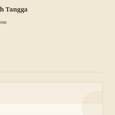
ah Tangga
anas