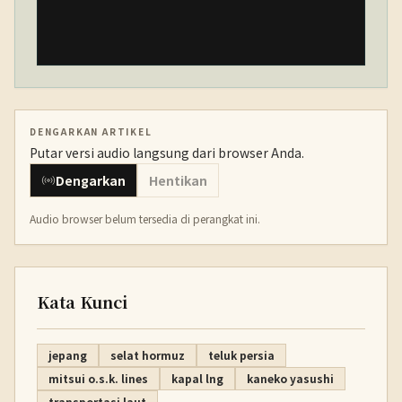
DENGARKAN ARTIKEL
Putar versi audio langsung dari browser Anda.
Dengarkan
Hentikan
Audio browser belum tersedia di perangkat ini.
Kata Kunci
jepang
selat hormuz
teluk persia
mitsui o.s.k. lines
kapal lng
kaneko yasushi
transportasi laut