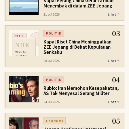
Kapal Perang China Gelar Latihan
Menembak di dalam ZEE Jepang
21 Jul 2026
Lihat
03
POLITIK
ARSIP
Kapal Riset China Meninggalkan
NHK
ZEE Jepang di Dekat Kepulauan
Senkaku
VISUAL
TIDAK
TERSEDIA
28 Jul 2026
Lihat
04
POLITIK
Rubio: Iran Memohon Kesepakatan,
AS Tak Menyesal Serang Militer
24 Jul 2026
Lihat
05
EKONOMI