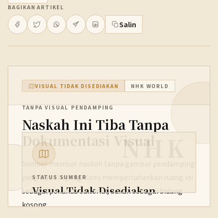
BAGIKAN ARTIKEL
Salin
VISUAL TIDAK DISEDIAKAN
NHK WORLD
TANPA VISUAL PENDAMPING
Naskah Ini Tiba Tanpa
NHK
Dokumentasi Visual
Sumber memuat naskah tanpa gambar pendamping
yang layak tayang. Kami mempertahankan ruang ini
STATUS SUMBER
Visual Tidak Disediakan
sebagai penanda editorial, bukan sebagai bidang
kosong.
PENERBIT