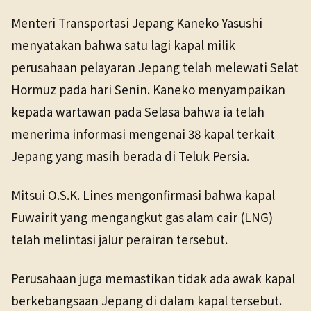
NHK WORLD
Menteri Transportasi Jepang Kaneko Yasushi
TANGGAL SUMBER
Ekonomi
26 Mei 2026
menyatakan bahwa satu lagi kapal milik
26 Mei 2026
perusahaan pelayaran Jepang telah melewati Selat
Hormuz pada hari Senin. Kaneko menyampaikan
kepada wartawan pada Selasa bahwa ia telah
menerima informasi mengenai 38 kapal terkait
Jepang yang masih berada di Teluk Persia.
Mitsui O.S.K. Lines mengonfirmasi bahwa kapal
Fuwairit yang mengangkut gas alam cair (LNG)
telah melintasi jalur perairan tersebut.
Perusahaan juga memastikan tidak ada awak kapal
berkebangsaan Jepang di dalam kapal tersebut.