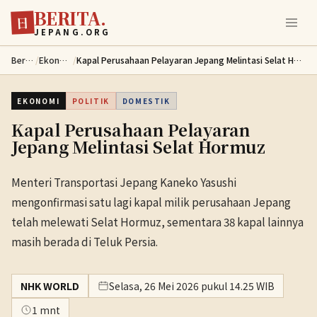
BERITA.
Lewati ke konten utama
日
JEPANG.ORG
Berita
/
Ekonomi
/
Kapal Perusahaan Pelayaran Jepang Melintasi Selat Hormuz
EKONOMI
POLITIK
DOMESTIK
Kapal Perusahaan Pelayaran
Jepang Melintasi Selat Hormuz
Menteri Transportasi Jepang Kaneko Yasushi
mengonfirmasi satu lagi kapal milik perusahaan Jepang
telah melewati Selat Hormuz, sementara 38 kapal lainnya
masih berada di Teluk Persia.
NHK WORLD
Selasa, 26 Mei 2026 pukul 14.25 WIB
1 mnt