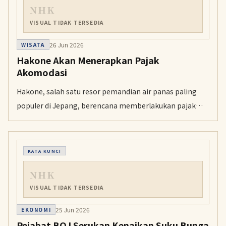
NHK
VISUAL TIDAK TERSEDIA
26 Jun 2026
WISATA
Hakone Akan Menerapkan Pajak
Akomodasi
Hakone, salah satu resor pemandian air panas paling
populer di Jepang, berencana memberlakukan pajak
akomodasi sebesar 350 yen per orang per malam.
Kebijakan ini ditargetkan berlaku paling cepat pada April
2028.
KATA KUNCI
NHK
VISUAL TIDAK TERSEDIA
25 Jun 2026
EKONOMI
Pejabat BOJ Serukan Kenaikan Suku Bunga