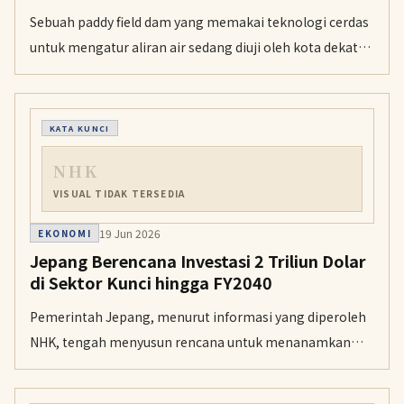
Sebuah paddy field dam yang memakai teknologi cerdas
untuk mengatur aliran air sedang diuji oleh kota dekat
Tokyo yang mengalami banjir tiga tahun lalu. Sistem ini
membantu menahan air hujan di sawah dan
meringankan beban petani dalam mengelola lahan
KATA KUNCI
mereka.
NHK
VISUAL TIDAK TERSEDIA
19 Jun 2026
EKONOMI
Jepang Berencana Investasi 2 Triliun Dolar
di Sektor Kunci hingga FY2040
Pemerintah Jepang, menurut informasi yang diperoleh
NHK, tengah menyusun rencana untuk menanamkan
sekitar 370 triliun yen ke kecerdasan buatan dan bidang
strategis utama lainnya hingga tahun fiskal 2040.