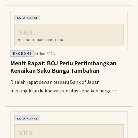
pemasok melihat Jepang sebagai pasar yang
menjanjikan karena banyak sektor di sana
KATA KUNCI
membutuhkan mesin seperti ini.
NHK
VISUAL TIDAK TERSEDIA
24 Jun 2026
EKONOMI
Menit Rapat: BOJ Perlu Pertimbangkan
Kenaikan Suku Bunga Tambahan
Risalah rapat dewan terbaru Bank of Japan
menunjukkan kekhawatiran atas kenaikan harga
menjadi alasan di balik keputusan menaikkan suku
bunga acuan. Sejumlah pembuat kebijakan juga
menyerukan kenaikan suku bunga tambahan lebih awal.
KATA KUNCI
NHK