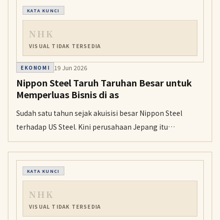
Nilainya setara dengan lebih dari 2 triliun dolar.
KATA KUNCI
NHK
VISUAL TIDAK TERSEDIA
19 Jun 2026
EKONOMI
Nippon Steel Taruh Taruhan Besar untuk
Memperluas Bisnis di as
Sudah satu tahun sejak akuisisi besar Nippon Steel
terhadap US Steel. Kini perusahaan Jepang itu
menyiapkan investasi sekitar 11 miliar dolar hingga
akhir 2028 untuk memperbarui dan memperluas pabrik-
pabrik US Steel.
KATA KUNCI
NHK
VISUAL TIDAK TERSEDIA