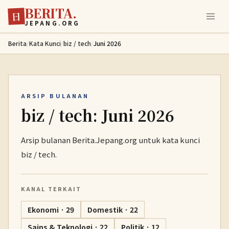
BERITA.
Lewati ke konten utama
日
JEPANG.ORG
Berita
/
Kata Kunci
/
biz / tech
/
Juni 2026
ARSIP BULANAN
biz / tech: Juni 2026
Arsip bulanan Berita.Jepang.org untuk kata kunci
biz / tech.
KANAL TERKAIT
Ekonomi · 29
Domestik · 22
Sains & Teknologi · 22
Politik · 12