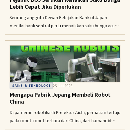
Lebih Cepat Jika Diperlukan
Seorang anggota Dewan Kebijakan Bank of Japan
menilai bank sentral perlu menaikkan suku bunga acuan
setiap beberapa bulan setelah kenaikan bulan ini. Ia juga
mengatakan laju kenaikan bisa dipercepat tergantung
pada tren inflasi ke depan.
25 Jun 2026
SAINS & TEKNOLOGI
Mengapa Pabrik Jepang Membeli Robot
China
Di pameran robotika di Prefektur Aichi, perhatian tertuju
pada robot-robot terbaru dari China, dari humanoid
yang bisa bertinju hingga bot penyortir paket. Para