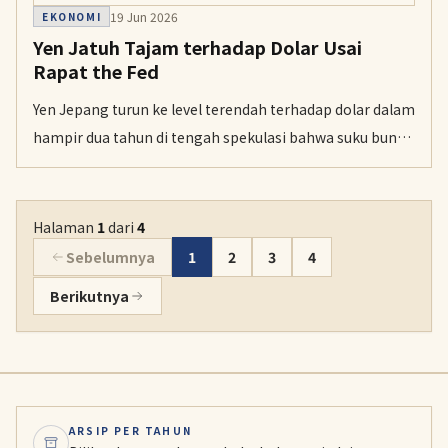
19 Jun 2026
EKONOMI
Yen Jatuh Tajam terhadap Dolar Usai
Rapat the Fed
Yen Jepang turun ke level terendah terhadap dolar dalam
hampir dua tahun di tengah spekulasi bahwa suku bunga
AS bisa naik. Dolar diperdagangkan sekitar 161 yen
setelah rapat Federal Reserve yang berakhir pada 17
Juni.
Halaman
1
dari
4
Sebelumnya
1
2
3
4
Berikutnya
ARSIP PER TAHUN