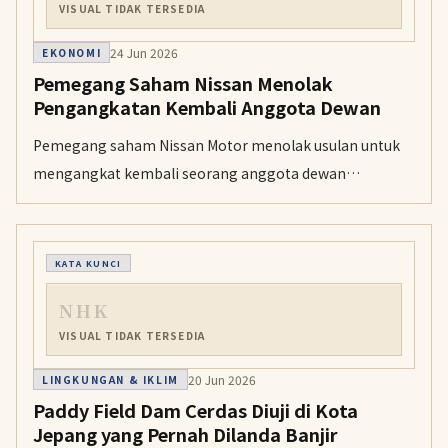
VISUAL TIDAK TERSEDIA
24 Jun 2026
EKONOMI
Pemegang Saham Nissan Menolak
Pengangkatan Kembali Anggota Dewan
Pemegang saham Nissan Motor menolak usulan untuk
mengangkat kembali seorang anggota dewan
eksternal. Di perusahaan besar Jepang, penolakan
terhadap nominasi dari perusahaan biasanya jarang
terjadi.
KATA KUNCI
NHK
VISUAL TIDAK TERSEDIA
20 Jun 2026
LINGKUNGAN & IKLIM
Paddy Field Dam Cerdas Diuji di Kota
Jepang yang Pernah Dilanda Banjir