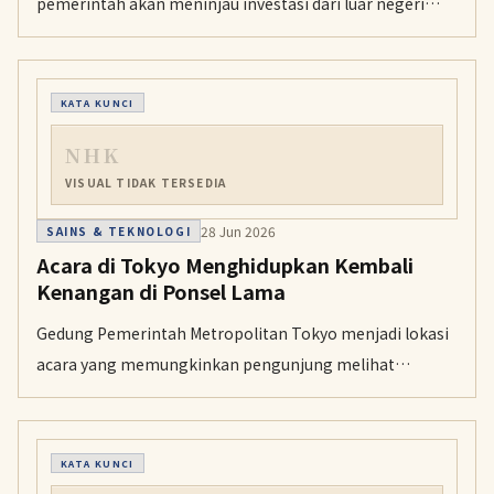
pemerintah akan meninjau investasi dari luar negeri
dengan lebih ketat. Ia menyerukan kerja sama yang
lebih erat antarkementerian dan lembaga untuk
meningkatkan kemampuan penyaringan.
KATA KUNCI
NHK
VISUAL TIDAK TERSEDIA
28 Jun 2026
SAINS & TEKNOLOGI
Acara di Tokyo Menghidupkan Kembali
Kenangan di Ponsel Lama
Gedung Pemerintah Metropolitan Tokyo menjadi lokasi
acara yang memungkinkan pengunjung melihat
kenangan pribadi yang tersimpan di ponsel lama yang
sudah tidak bisa diisi daya. Acara ini digelar bersamaan
dengan kampanye daur ulang perangkat yang
KATA KUNCI
mengandung baterai lithium-ion.