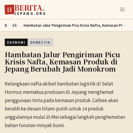
BERITA.
Lewati ke konten utama
日
JEPANG.ORG
Berita
/
Ekonomi
/
Hambatan Jalur Pengiriman Picu Krisis Nafta, Kemasan Produk di Jepang Berubah Jadi Monokrom
EKONOMI
DOMESTIK
Hambatan Jalur Pengiriman Picu
Krisis Nafta, Kemasan Produk di
Jepang Berubah Jadi Monokrom
Kelangkaan nafta akibat hambatan logistik di Selat
Hormuz memaksa produsen di Jepang menghemat
penggunaan tinta pada kemasan produk. Calbee akan
beralih ke desain hitam-putih untuk 14 produk
unggulannya mulai 25 Mei sebagai langkah penghematan
bahan turunan minyak bumi.