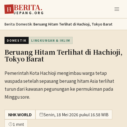
BERITA.
Lewati ke konten utama
日
JEPANG.ORG
Berita
/
Domestik
/
Beruang Hitam Terlihat di Hachioji, Tokyo Barat
DOMESTIK
LINGKUNGAN & IKLIM
Beruang Hitam Terlihat di Hachioji,
Tokyo Barat
Pemerintah Kota Hachioji mengimbau warga tetap
waspada setelah sepasang beruang hitam Asia terlihat
turun dari kawasan pegunungan ke permukiman pada
Minggu sore.
NHK WORLD
Senin, 18 Mei 2026 pukul 16.58 WIB
1 mnt