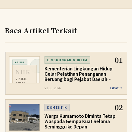
Baca Artikel Terkait
01
LINGKUNGAN & IKLIM
ARSIP
Kementerian Lingkungan Hidup
NHK
Gelar Pelatihan Penanganan
Beruang bagi Pejabat Daerah
VISUAL
TIDAK
Perkotaan
TERSEDIA
21 Jul 2026
Lihat
02
DOMESTIK
Warga Kumamoto Diminta Tetap
Waspada Gempa Kuat Selama
Seminggu ke Depan