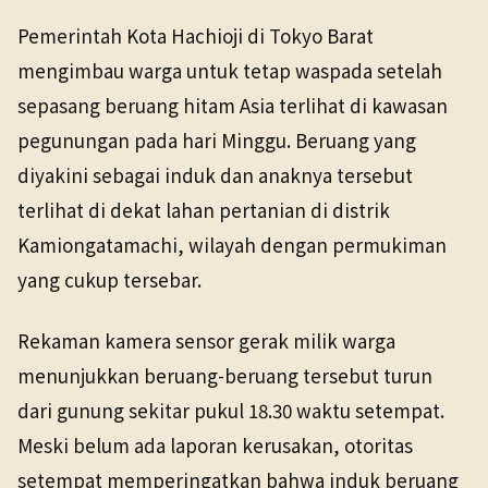
NHK WORLD
Domestik
18 Mei 2026
Pemerintah Kota Hachioji di Tokyo Barat
TANGGAL SUMBER
mengimbau warga untuk tetap waspada setelah
18 Mei 2026
sepasang beruang hitam Asia terlihat di kawasan
pegunungan pada hari Minggu. Beruang yang
Pranala sumber asli tidak lagi tersedia. Buka arsip
Wayback untuk melihat salinan yang tersedia.
diyakini sebagai induk dan anaknya tersebut
terlihat di dekat lahan pertanian di distrik
Kamiongatamachi, wilayah dengan permukiman
yang cukup tersebar.
Rekaman kamera sensor gerak milik warga
menunjukkan beruang-beruang tersebut turun
dari gunung sekitar pukul 18.30 waktu setempat.
Meski belum ada laporan kerusakan, otoritas
setempat memperingatkan bahwa induk beruang