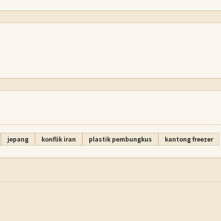
jepang
konflik iran
plastik pembungkus
kantong freezer