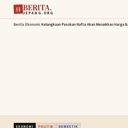
BERITA.
Lewati ke konten utama
日
JEPANG.ORG
Berita
/
Ekonomi
/
Kelangkaan Pasokan Nafta Akan Menaikkan Harga B
EKONOMI
POLITIK
DOMESTIK