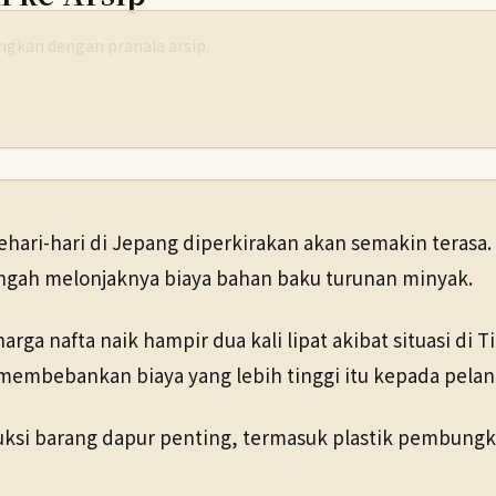
yangkan dengan pranala arsip.
hari-hari di Jepang diperkirakan akan semakin terasa
tengah melonjaknya biaya bahan baku turunan minyak.
rga nafta naik hampir dua kali lipat akibat situasi d
untuk melihat salinan yang tersedia.
membebankan biaya yang lebih tinggi itu kepada pelan
si barang dapur penting, termasuk plastik pembungk