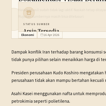
Halaman asli sudah tidak lagi aktif. Naskah tetap dita
Rujukan sumbernya masih bisa ditelusuri.
STATUS SUMBER
Arsip Tersedia
Ekonomi
16 Apr 2026
PENERBIT
NHK WORLD
Dampak konflik Iran terhadap barang konsumsi se
TANGGAL SUMBER
tidak punya pilihan selain menaikkan harga di 
16 Apr 2026
Presiden perusahaan Kudo Koshiro mengatakan ha
Pranala sumber asli tidak lagi tersedia. Buka arsip Wayback 
perusahaan tidak akan mampu bertahan kecuali 
Asahi Kasei menggunakan nafta untuk memproduk
petrokimia seperti polietilena.