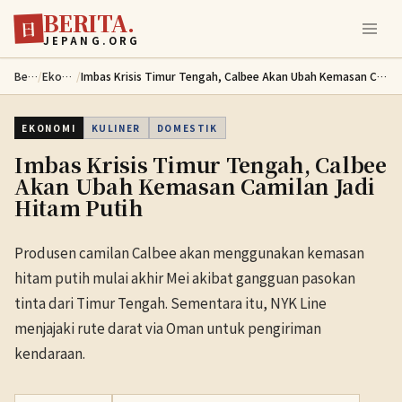
BERITA.
Lewati ke konten utama
日
JEPANG.ORG
Berita
/
Ekonomi
/
Imbas Krisis Timur Tengah, Calbee Akan Ubah Kemasan Camilan Jadi Hitam Putih
EKONOMI
KULINER
DOMESTIK
Imbas Krisis Timur Tengah, Calbee
Akan Ubah Kemasan Camilan Jadi
Hitam Putih
Produsen camilan Calbee akan menggunakan kemasan
hitam putih mulai akhir Mei akibat gangguan pasokan
tinta dari Timur Tengah. Sementara itu, NYK Line
menjajaki rute darat via Oman untuk pengiriman
kendaraan.