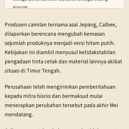
kosong.
PENERBIT
NHK WORLD
Produsen camilan ternama asal Jepang, Calbee,
TANGGAL SUMBER
Ekonomi
12 Mei 2026
dilaporkan berencana mengubah kemasan
12 Mei 2026
sejumlah produknya menjadi versi hitam putih.
Kebijakan ini diambil menyusul ketidakstabilan
pengadaan tinta cetak dan material lainnya akibat
situasi di Timur Tengah.
Perusahaan telah mengirimkan pemberitahuan
kepada mitra bisnis dan bermaksud mulai
menerapkan perubahan tersebut pada akhir Mei
mendatang.