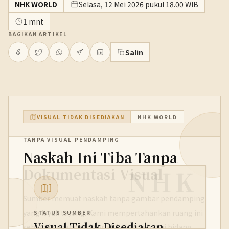
NHK WORLD
Selasa, 12 Mei 2026 pukul 18.00 WIB
1 mnt
BAGIKAN ARTIKEL
Salin
VISUAL TIDAK DISEDIAKAN
NHK WORLD
TANPA VISUAL PENDAMPING
Naskah Ini Tiba Tanpa
NHK
Dokumentasi Visual
Sumber memuat naskah tanpa gambar pendamping
yang layak tayang. Kami mempertahankan ruang ini
STATUS SUMBER
Visual Tidak Disediakan
sebagai penanda editorial, bukan sebagai bidang