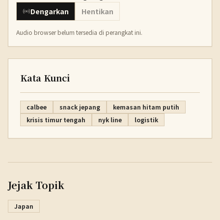
Dengarkan
Hentikan
Audio browser belum tersedia di perangkat ini.
Kata Kunci
calbee
snack jepang
kemasan hitam putih
krisis timur tengah
nyk line
logistik
Jejak Topik
Japan