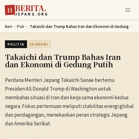
BERITA.
Lewati ke konten utama
日
JEPANG.ORG
Berita
/
Politik
/
Takaichi dan Trump Bahas Iran dan Ekonomi di Gedung Putih
POLITIK
EKONOMI
Takaichi dan Trump Bahas Iran
dan Ekonomi di Gedung Putih
Perdana Menteri Jepang Takaichi Sanae bertemu
Presiden AS Donald Trump di Washington untuk
membahas situasi di Iran dan kerja sama ekonomi kedua
negara. Fokus pertemuan meliputi stabilitas energi global
dan perdagangan, menekankan peran strategis Jepang
dan Amerika Serikat.