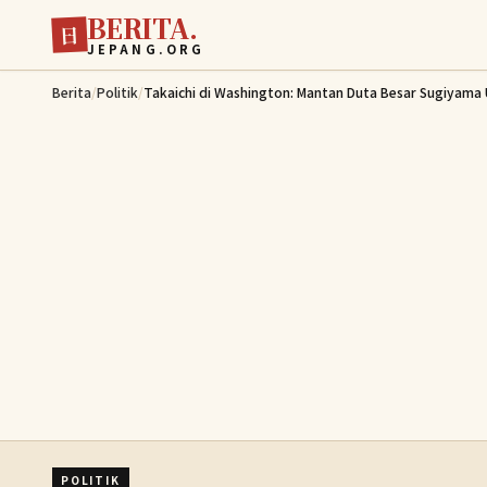
BERITA.
Lewati ke konten utama
日
JEPANG.ORG
Berita
/
Politik
/
Takaichi di Washington: Mantan Duta Besar Sugiyam
POLITIK