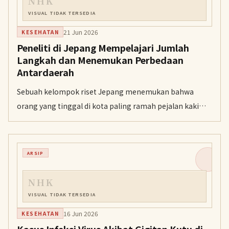
NHK
VISUAL TIDAK TERSEDIA
21 Jun 2026
KESEHATAN
Peneliti di Jepang Mempelajari Jumlah
Langkah dan Menemukan Perbedaan
Antardaerah
Sebuah kelompok riset Jepang menemukan bahwa
orang yang tinggal di kota paling ramah pejalan kaki
berjalan hampir dua kali lebih banyak langkah daripada
mereka yang tinggal di wilayah yang kurang ramah
pejalan kaki. Hasil riset ini dibuka untuk umum dan
ARSIP
diharapkan dapat dimanfaatkan pemerintah daerah
serta perusahaan.
NHK
VISUAL TIDAK TERSEDIA
16 Jun 2026
KESEHATAN