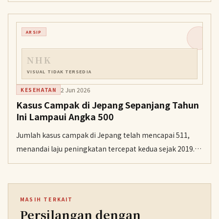
Program ini terbukti membantu lansia tetap aktif
bergerak dan bersosialisasi.
ARSIP
NHK
VISUAL TIDAK TERSEDIA
2 Jun 2026
KESEHATAN
Kasus Campak di Jepang Sepanjang Tahun
Ini Lampaui Angka 500
Jumlah kasus campak di Jepang telah mencapai 511,
menandai laju peningkatan tercepat kedua sejak 2019.
Otoritas kesehatan menekankan pentingnya vaksinasi
rutin bagi anak-anak dan pekerja sektor pariwisata.
MASIH TERKAIT
Persilangan dengan