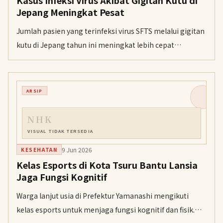
Kasus Infeksi Virus Akibat Gigitan Kutu di
Jepang Meningkat Pesat
Jumlah pasien yang terinfeksi virus SFTS melalui gigitan
kutu di Jepang tahun ini meningkat lebih cepat
dibandingkan rekor tahun lalu, dengan 72 kasus
dilaporkan hingga awal Juni.
ARSIP
NHK
VISUAL TIDAK TERSEDIA
9 Jun 2026
KESEHATAN
Kelas Esports di Kota Tsuru Bantu Lansia
Jaga Fungsi Kognitif
Warga lanjut usia di Prefektur Yamanashi mengikuti
kelas esports untuk menjaga fungsi kognitif dan fisik.