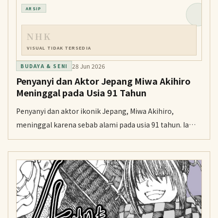
visual teaser, serta video pengumuman.
ARSIP
NHK
VISUAL TIDAK TERSEDIA
28 Jun 2026
BUDAYA & SENI
Penyanyi dan Aktor Jepang Miwa Akihiro
Meninggal pada Usia 91 Tahun
Penyanyi dan aktor ikonik Jepang, Miwa Akihiro,
meninggal karena sebab alami pada usia 91 tahun. Ia
dikenal lewat karier panjangnya di musik, film, televisi,
dan tulisan.