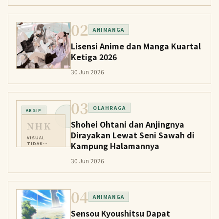
02
ANIMANGA
Lisensi Anime dan Manga Kuartal
Ketiga 2026
30 Jun 2026
03
OLAHRAGA
ARSIP
Shohei Ohtani dan Anjingnya
NHK
Dirayakan Lewat Seni Sawah di
VISUAL
Kampung Halamannya
TIDAK
TERSEDIA
30 Jun 2026
04
ANIMANGA
Sensou Kyoushitsu Dapat