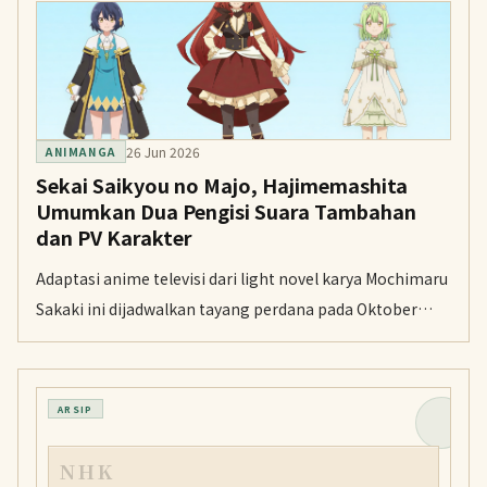
26 Jun 2026
ANIMANGA
Sekai Saikyou no Majo, Hajimemashita
Umumkan Dua Pengisi Suara Tambahan
dan PV Karakter
Adaptasi anime televisi dari light novel karya Mochimaru
Sakaki ini dijadwalkan tayang perdana pada Oktober
2026. Fairouz Ai dan Honoka Inoue bergabung sebagai
pengisi suara karakter baru, Elimina Manaflame dan
Erna.
ARSIP
NHK