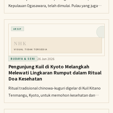
Kepulauan Ogasawara, telah dimulai. Pulau yang juga
dikenal sebagai Iwojima itu menjadi lokasi pertempuran
sengit pada 1945, dan lebih dari 11.000 jenazah tentara
Jepang masih belum ditemukan.
ARSIP
NHK
VISUAL TIDAK TERSEDIA
26 Jun 2026
BUDAYA & SENI
Pengunjung Kuil di Kyoto Melangkah
Melewati Lingkaran Rumput dalam Ritual
Doa Kesehatan
Ritual tradisional chinowa-kuguri digelar di Kuil Kitano
Tenmangu, Kyoto, untuk memohon kesehatan dan
membersihkan diri dari hal-hal buruk yang terkumpul
selama paruh pertama tahun ini.