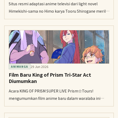
Situs resmi adaptasi anime televisi dari light novel
Himekishi-sama no Himo karya Tooru Shirogane merilis
staf tambahan, visual teaser, dan video promosi teaser
pada Senin. Serial ini dijadwalkan tayang perdana pada
Januari 2027.
29 Jun 2026
ANIMANGA
Film Baru King of Prism Tri-Star Act
Diumumkan
Acara KING OF PRISM SUPER LIVE Prism☆Tours!
mengumumkan film anime baru dalam waralaba ini
dengan subjudul Tri-Star Act pada hari Minggu. Situs
resmi juga menampilkan staf dan seiyuu yang kembali,