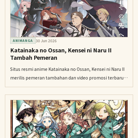
30 Jun 2026
ANIMANGA
Katainaka no Ossan, Kensei ni Naru II
Tambah Pemeran
Situs resmi anime Katainaka no Ossan, Kensei ni Naru II
merilis pemeran tambahan dan video promosi terbaru
untuk musim keduanya pada Senin. Musim baru ini
dijadwalkan tayang pada 8 Juli pukul 23.45 di TV Asahi.