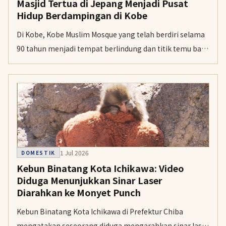
Masjid Tertua di Jepang Menjadi Pusat
Hidup Berdampingan di Kobe
Di Kobe, Kobe Muslim Mosque yang telah berdiri selama
90 tahun menjadi tempat berlindung dan titik temu bagi
Muslim di Jepang. Bangunan ini juga mencerminkan
sejarah multikultural kota pelabuhan tersebut sejak
abad ke-19.
1 Jul 2026
DOMESTIK
Kebun Binatang Kota Ichikawa: Video
Diduga Menunjukkan Sinar Laser
Diarahkan ke Monyet Punch
Kebun Binatang Kota Ichikawa di Prefektur Chiba
mengatakan seseorang diduga mengarahkan sinar laser