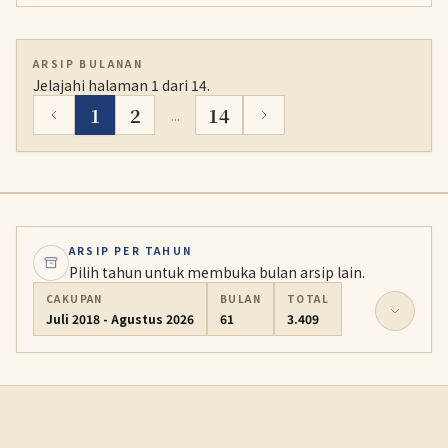
dengan subjudul Tri-Star Act pada hari Minggu. Situs
resmi juga menampilkan staf dan seiyuu yang kembali,
visual teaser, serta video pengumuman.
ARSIP BULANAN
Jelajahi halaman 1 dari 14.
1
2
14
...
ARSIP PER TAHUN
Pilih tahun untuk membuka bulan arsip lain.
CAKUPAN
BULAN
TOTAL
Juli 2018 - Agustus 2026
61
3.409