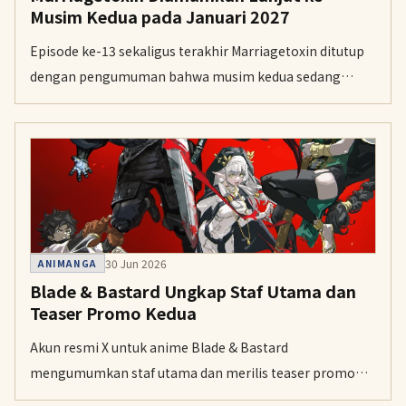
Musim Kedua pada Januari 2027
Episode ke-13 sekaligus terakhir Marriagetoxin ditutup
dengan pengumuman bahwa musim kedua sedang
diproduksi. Serial ini dijadwalkan tayang perdana pada
Januari 2027 di slot baru Karnival!! milik Kansai TV dan
Fuji TV.
30 Jun 2026
ANIMANGA
Blade & Bastard Ungkap Staf Utama dan
Teaser Promo Kedua
Akun resmi X untuk anime Blade & Bastard
mengumumkan staf utama dan merilis teaser promo
kedua pada Selasa. Anime ini dijadwalkan tayang pada