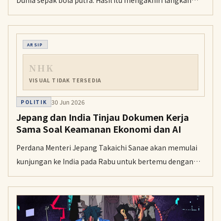
Dunia sepak bola putra. Hasil itu mengakhiri langkah
Jepang di turnamen tersebut.
ARSIP
NHK
VISUAL TIDAK TERSEDIA
30 Jun 2026
POLITIK
Jepang dan India Tinjau Dokumen Kerja
Sama Soal Keamanan Ekonomi dan AI
Perdana Menteri Jepang Takaichi Sanae akan memulai
kunjungan ke India pada Rabu untuk bertemu dengan
Narendra Modi. Pertemuan pada Kamis itu menjadi
bagian dari lawatan tiga hari Takaichi di New Delhi.