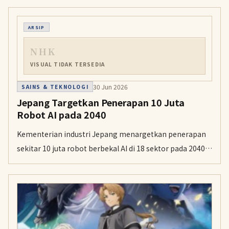
2027.
ARSIP
NHK
VISUAL TIDAK TERSEDIA
30 Jun 2026
SAINS & TEKNOLOGI
Jepang Targetkan Penerapan 10 Juta
Robot AI pada 2040
Kementerian industri Jepang menargetkan penerapan
sekitar 10 juta robot berbekal AI di 18 sektor pada 2040
di tengah kekurangan tenaga kerja yang terus
meningkat. Pemerintah juga menyiapkan proyek
pengembangan AI fisik senilai 380 miliar yen tahun fiskal
ini.