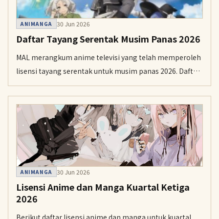
30 Jun 2026
ANIMANGA
Daftar Tayang Serentak Musim Panas 2026
MAL merangkum anime televisi yang telah memperoleh
lisensi tayang serentak untuk musim panas 2026. Daftar
ini akan terus diperbarui seiring pengumuman baru,
dengan judul seperti Bungou Stray Dogs Wan! 2,
Clevatess II, dan World Is Dancing.
30 Jun 2026
ANIMANGA
Lisensi Anime dan Manga Kuartal Ketiga
2026
Berikut daftar lisensi anime dan manga untuk kuartal