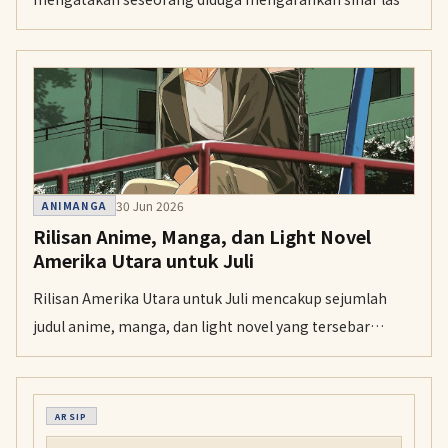
ke area kandang monyet, termasuk ke arah Punch, bayi
monyet makaka yang viral. Pihak kebun binatang
memperingatkan bahwa tindakan seperti itu dapat
membuat hewan stres dan berisiko menimbulkan
cedera serius.
30 Jun 2026
ANIMANGA
Rilisan Anime, Manga, dan Light Novel
Amerika Utara untuk Juli
Rilisan Amerika Utara untuk Juli mencakup sejumlah
judul anime, manga, dan light novel yang tersebar
sepanjang empat pekan. Di antaranya ada Seishun Buta
Yarou wa Santa Claus no Yume wo Minai, Wind Breaker
Season 2, dan deretan volume manga populer.
ARSIP