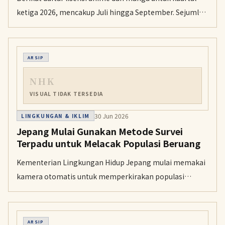
ketiga 2026, mencakup Juli hingga September. Sejumlah
judul musim panas 2026 yang sudah lebih dulu
dilisensikan juga ikut dimuat sebagai referensi.
ARSIP
NHK
VISUAL TIDAK TERSEDIA
30 Jun 2026
LINGKUNGAN & IKLIM
Jepang Mulai Gunakan Metode Survei
Terpadu untuk Melacak Populasi Beruang
Kementerian Lingkungan Hidup Jepang mulai memakai
kamera otomatis untuk memperkirakan populasi
beruang dengan lebih akurat. Langkah ini diambil di
tengah meningkatnya korban akibat serangan beruang.
ARSIP