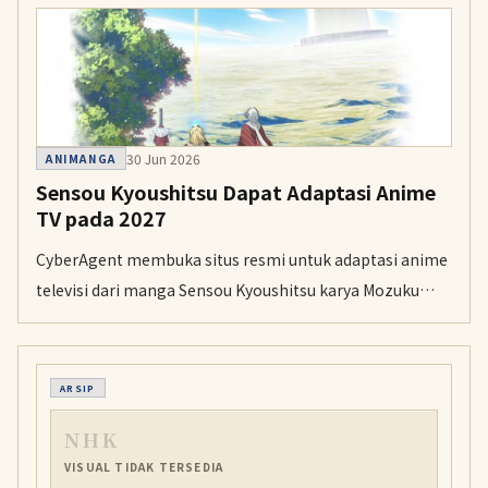
hasilnya akan paling indah hingga akhir Juli.
30 Jun 2026
ANIMANGA
Sensou Kyoushitsu Dapat Adaptasi Anime
TV pada 2027
CyberAgent membuka situs resmi untuk adaptasi anime
televisi dari manga Sensou Kyoushitsu karya Mozuku
Sora dan Higoro Toumori. Situs itu juga menampilkan
staf utama, visual teaser, dan video teaser.
ARSIP
NHK
VISUAL TIDAK TERSEDIA