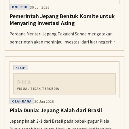
30 Jun 2026
POLITIK
Pemerintah Jepang Bentuk Komite untuk
Menyaring Investasi Asing
Perdana Menteri Jepang Takaichi Sanae mengatakan
pemerintah akan meninjau investasi dari luar negeri
dengan lebih ketat. Ia menyerukan kerja sama yang
lebih erat antarkementerian dan lembaga untuk
meningkatkan kemampuan penyaringan.
ARSIP
NHK
VISUAL TIDAK TERSEDIA
30 Jun 2026
OLAHRAGA
Piala Dunia: Jepang Kalah dari Brasil
Jepang kalah 2-1 dari Brasil pada babak gugur Piala