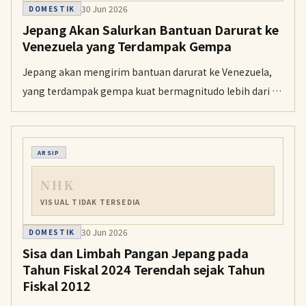
30 Jun 2026
DOMESTIK
Jepang Akan Salurkan Bantuan Darurat ke
Venezuela yang Terdampak Gempa
Jepang akan mengirim bantuan darurat ke Venezuela,
yang terdampak gempa kuat bermagnitudo lebih dari 7
pada 24 Juni. Bantuan itu disalurkan melalui Japan
International Cooperation Agency (JICA) atas
permintaan Venezuela.
ARSIP
NHK
VISUAL TIDAK TERSEDIA
30 Jun 2026
DOMESTIK
Sisa dan Limbah Pangan Jepang pada
Tahun Fiskal 2024 Terendah sejak Tahun
Fiskal 2012