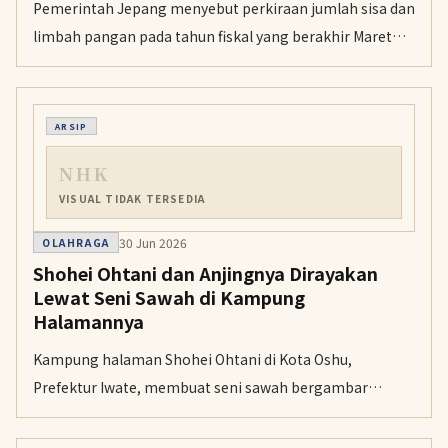
Pemerintah Jepang menyebut perkiraan jumlah sisa dan
limbah pangan pada tahun fiskal yang berakhir Maret
2025 berada di level terendah sejak pencatatan dengan
format saat ini dimulai pada tahun fiskal 2012. Namun,
angka itu masih belum mencapai target penurunan
ARSIP
yang ditetapkan pemerintah.
NHK
VISUAL TIDAK TERSEDIA
30 Jun 2026
OLAHRAGA
Shohei Ohtani dan Anjingnya Dirayakan
Lewat Seni Sawah di Kampung
Halamannya
Kampung halaman Shohei Ohtani di Kota Oshu,
Prefektur Iwate, membuat seni sawah bergambar
Ohtani dan anjingnya, Dekopin. Warga menanam
delapan varietas padi untuk membentuk gambar itu, dan