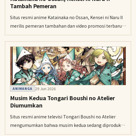
Tambah Pemeran
Situs resmi anime Katainaka no Ossan, Kensei ni Naru II
merilis pemeran tambahan dan video promosi terbaru
untuk musim keduanya pada Senin. Musim baru ini
dijadwalkan tayang pada 8 Juli pukul 23.45 di TV Asahi.
29 Jun 2026
ANIMANGA
Musim Kedua Tongari Boushi no Atelier
Diumumkan
Situs resmi anime televisi Tongari Boushi no Atelier
mengumumkan bahwa musim kedua sedang diproduksi.
Musim pertama tayang perdana dengan dua episode di