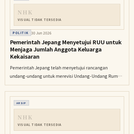
NHK
VISUAL TIDAK TERSEDIA
30 Jun 2026
POLITIK
Pemerintah Jepang Menyetujui RUU untuk
Menjaga Jumlah Anggota Keluarga
Kekaisaran
Pemerintah Jepang telah menyetujui rancangan
undang-undang untuk merevisi Undang-Undang Rumah
Tangga Kekaisaran dengan tujuan menjaga jumlah
anggota keluarga kekaisaran. Revisi itu juga
memungkinkan adopsi keturunan laki-laki dari garis
ARSIP
laki-laki dari bekas cabang kekaisaran.
NHK
VISUAL TIDAK TERSEDIA