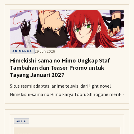
Tokyo MX dan BS11 pada 6 April.
29 Jun 2026
ANIMANGA
Himekishi-sama no Himo Ungkap Staf
Tambahan dan Teaser Promo untuk
Tayang Januari 2027
Situs resmi adaptasi anime televisi dari light novel
Himekishi-sama no Himo karya Tooru Shirogane merilis
staf tambahan, visual teaser, dan video promosi teaser
pada Senin. Serial ini dijadwalkan tayang perdana pada
Januari 2027.
ARSIP