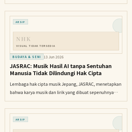
tetap berlanjut meskipun Anthropic membatasi akses
global atas perintah Amerika Serikat.
ARSIP
NHK
VISUAL TIDAK TERSEDIA
13 Jun 2026
BUDAYA & SENI
JASRAC: Musik Hasil AI tanpa Sentuhan
Manusia Tidak Dilindungi Hak Cipta
Lembaga hak cipta musik Jepang, JASRAC, menetapkan
bahwa karya musik dan lirik yang dibuat sepenuhnya
oleh AI tidak berhak atas perlindungan hak cipta.
ARSIP