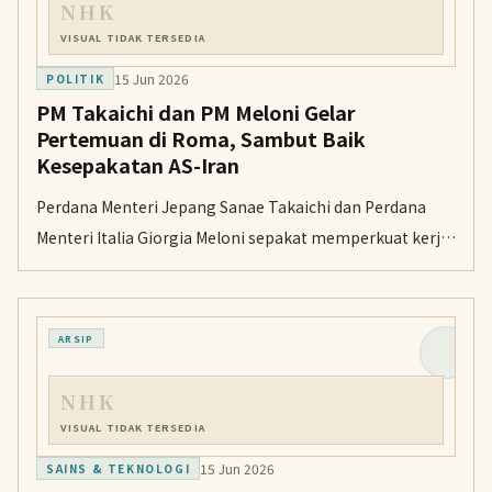
NHK
VISUAL TIDAK TERSEDIA
15 Jun 2026
POLITIK
PM Takaichi dan PM Meloni Gelar
Pertemuan di Roma, Sambut Baik
Kesepakatan AS-Iran
Perdana Menteri Jepang Sanae Takaichi dan Perdana
Menteri Italia Giorgia Meloni sepakat memperkuat kerja
sama bilateral di bidang teknologi dan pertahanan,
serta menyambut baik upaya perdamaian di Timur
Tengah.
ARSIP
NHK
VISUAL TIDAK TERSEDIA
15 Jun 2026
SAINS & TEKNOLOGI