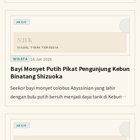
infrastruktur penting Jepang dari potensi ancaman
model AI canggih.
ARSIP
NHK
VISUAL TIDAK TERSEDIA
16 Jun 2026
WISATA
Bayi Monyet Putih Pikat Pengunjung Kebun
Binatang Shizuoka
Seekor bayi monyet colobus Abyssinian yang lahir
dengan bulu putih bersih menjadi daya tarik di Kebun
Binatang Hamamatsu, Shizuoka, sebelum warnanya
berubah seiring usia.
ARSIP