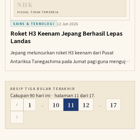
NHK
VISUAL TIDAK TERSEDIA
12 Jun 2026
SAINS & TEKNOLOGI
Roket H3 Keenam Jepang Berhasil Lepas
Landas
Jepang meluncurkan roket H3 keenam dari Pusat
Antariksa Tanegashima pada Jumat pagi guna menguji
konfigurasi baru tanpa pendorong tambahan.
ARSIP TIGA BULAN TERAKHIR
Cakupan 90 hari ini · halaman 11 dari 17.
1
10
11
12
17
...
...