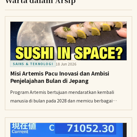
18 Jun 2026
SAINS & TEKNOLOGI
Misi Artemis Pacu Inovasi dan Ambisi
Penjelajahan Bulan di Jepang
Program Artemis bertujuan mendaratkan kembali
manusia di bulan pada 2028 dan memicu berbagai
proyek riset mutakhir di seluruh Jepang. Salah satu
fokusnya adalah pengembangan peralatan pemantauan
bulan oleh pakar meteorit dari Okayama University of
Science.