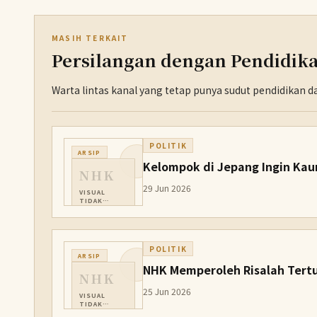
MASIH TERKAIT
Persilangan dengan Pendidik
Warta lintas kanal yang tetap punya sudut pendidikan 
POLITIK
ARSIP
Kelompok di Jepang Ingin Kau
NHK
29 Jun 2026
VISUAL
TIDAK
TERSEDIA
POLITIK
ARSIP
NHK Memperoleh Risalah Tertu
NHK
25 Jun 2026
VISUAL
TIDAK
TERSEDIA