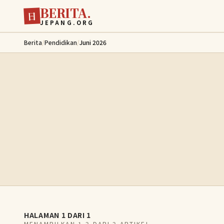
BERITA.
Lewati ke konten utama
日
JEPANG.ORG
Berita
/
Pendidikan
/
Juni 2026
HALAMAN 1 DARI 1
MENAMPILKAN 1-2 DARI 2 ARTIKEL