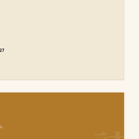
27
s.