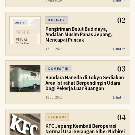
6 Agu 2026
Lihat
02
KULINER
ARSIP
Pengiriman Belut Budidaya,
NHK
Andalan Musim Panas Jepang,
Mencapai Puncak
VISUAL
TIDAK
TERSEDIA
17 Jul 2026
Lihat
03
DOMESTIK
Bandara Haneda di Tokyo Sediakan
Area Istirahat Berpendingin Udara
bagi Pekerja Luar Ruangan
15 Jul 2026
Lihat
04
EKONOMI
KFC Jepang Kembali Beroperasi
Normal Usai Serangan Siber Nichirei