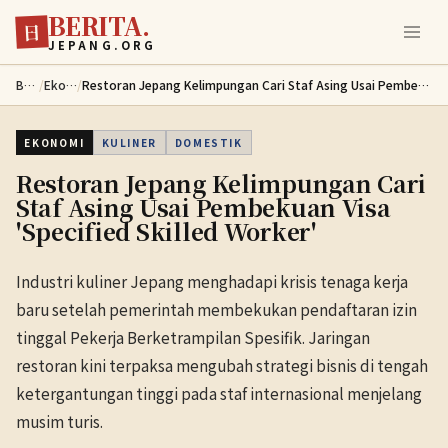
BERITA.
Lewati ke konten utama
日
JEPANG.ORG
Berita
/
Ekonomi
/
Restoran Jepang Kelimpungan Cari Staf Asing Usai Pembekuan Visa 'Specified Skilled Worker'
EKONOMI
KULINER
DOMESTIK
Restoran Jepang Kelimpungan Cari
Staf Asing Usai Pembekuan Visa
'Specified Skilled Worker'
Industri kuliner Jepang menghadapi krisis tenaga kerja
baru setelah pemerintah membekukan pendaftaran izin
tinggal Pekerja Berketrampilan Spesifik. Jaringan
restoran kini terpaksa mengubah strategi bisnis di tengah
ketergantungan tinggi pada staf internasional menjelang
musim turis.