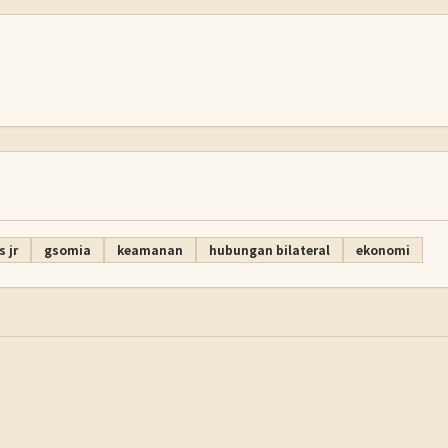
 jr
gsomia
keamanan
hubungan bilateral
ekonomi