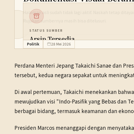
Halaman asli sudah tidak lagi aktif. Naskah tetap dita
Rujukan sumbernya masih bisa ditelusuri.
STATUS SUMBER
Arsip Tersedia
Politik
28 Mei 2026
PENERBIT
NHK WORLD
Perdana Menteri Jepang Takaichi Sanae dan Pre
TANGGAL SUMBER
tersebut, kedua negara sepakat untuk meningkat
28 Mei 2026
Di awal pertemuan, Takaichi menekankan bahwa ke
Pranala sumber asli tidak lagi tersedia. Versi arsip ditemukan
mewujudkan visi "Indo-Pasifik yang Bebas dan Te
berbagai bidang, termasuk keamanan dan ekono
Presiden Marcos menanggapi dengan menyataka