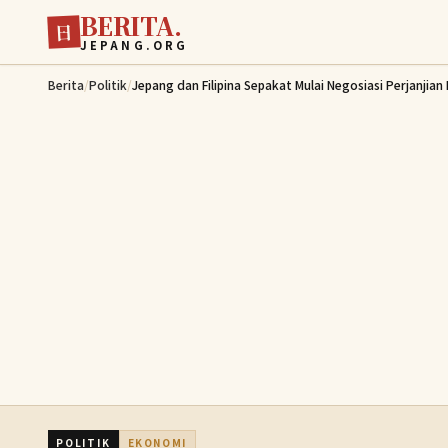
BERITA.
Lewati ke konten utama
日
JEPANG.ORG
Berita
/
Politik
/
Jepang dan Filipina Sepakat Mulai Negosiasi Perjanji
POLITIK
EKONOMI