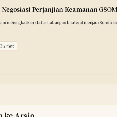
ai Negosiasi Perjanjian Keamanan GSO
esmi meningkatkan status hubungan bilateral menjadi Kemitra
2 mnt
h ke Arsip