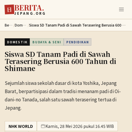
BERITA.
Lewati ke konten utama
日
JEPANG.ORG
Berita
/
Domestik
/
Siswa SD Tanam Padi di Sawah Terasering Berusia 600 Tahun di Shimane
DOMESTIK
BUDAYA & SENI
PENDIDIKAN
Siswa SD Tanam Padi di Sawah
Terasering Berusia 600 Tahun di
Shimane
Sejumlah siswa sekolah dasar di kota Yoshika, Jepang
Barat, berpartisipasi dalam tradisi menanam padi di Oi-
dani-no Tanada, salah satu sawah terasering tertua di
Jepang.
NHK WORLD
Kamis, 28 Mei 2026 pukul 16.45 WIB