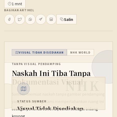
1 mnt
BAGIKAN ARTIKEL
Salin
VISUAL TIDAK DISEDIAKAN
NHK WORLD
TANPA VISUAL PENDAMPING
Naskah Ini Tiba Tanpa
NHK
Dokumentasi Visual
Sumber memuat naskah tanpa gambar pendamping
yang layak tayang. Kami mempertahankan ruang ini
STATUS SUMBER
Visual Tidak Disediakan
sebagai penanda editorial, bukan sebagai bidang
kosong.