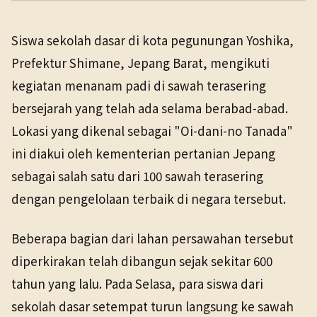
PENERBIT
NHK WORLD
Siswa sekolah dasar di kota pegunungan Yoshika,
TANGGAL SUMBER
Domestik
28 Mei 2026
Prefektur Shimane, Jepang Barat, mengikuti
28 Mei 2026
kegiatan menanam padi di sawah terasering
bersejarah yang telah ada selama berabad-abad.
Lokasi yang dikenal sebagai "Oi-dani-no Tanada"
ini diakui oleh kementerian pertanian Jepang
sebagai salah satu dari 100 sawah terasering
dengan pengelolaan terbaik di negara tersebut.
Beberapa bagian dari lahan persawahan tersebut
diperkirakan telah dibangun sejak sekitar 600
tahun yang lalu. Pada Selasa, para siswa dari
sekolah dasar setempat turun langsung ke sawah