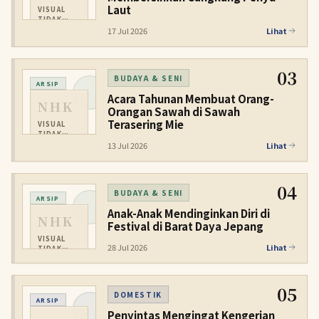
Laut
VISUAL
TIDAK
TERSEDIA
17 Jul 2026
Lihat
03
BUDAYA & SENI
ARSIP
Acara Tahunan Membuat Orang-
NHK
Orangan Sawah di Sawah
Terasering Mie
VISUAL
TIDAK
TERSEDIA
13 Jul 2026
Lihat
04
BUDAYA & SENI
ARSIP
Anak-Anak Mendinginkan Diri di
NHK
Festival di Barat Daya Jepang
VISUAL
28 Jul 2026
Lihat
TIDAK
TERSEDIA
05
DOMESTIK
ARSIP
Penyintas Mengingat Kengerian