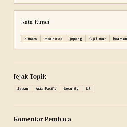
Kata Kunci
himars
marinir as
jepang
fuji timur
keamana
Jejak Topik
Japan
Asia-Pacific
Security
US
Komentar Pembaca