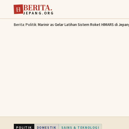
BERITA.
Lewati ke konten utama
日
JEPANG.ORG
Berita
/
Politik
/
Marinir as Gelar Latihan Sistem Roket HIMARS di Jepa
POLITIK
DOMESTIK
SAINS & TEKNOLOGI