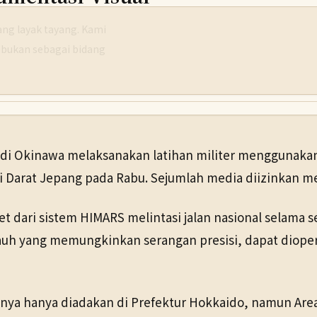
g layak tayang. Kami
 bukan sebagai bidang
di Okinawa melaksanakan latihan militer menggunakan s
ri Darat Jepang pada Rabu. Sejumlah media diizinkan m
 dari sistem HIMARS melintasi jalan nasional selama se
jauh yang memungkinkan serangan presisi, dapat diope
ya hanya diadakan di Prefektur Hokkaido, namun Area F