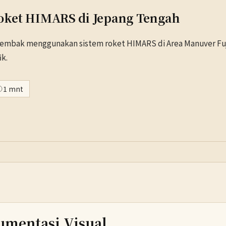
Roket HIMARS di Jepang Tengah
 tembak menggunakan sistem roket HIMARS di Area Manuver Fuj
k.
1 mnt
umentasi Visual