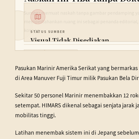
Sumber memuat naskah tanpa gambar pendamping yan
mempertahankan ruang ini sebagai penanda editorial,
kosong.
STATUS SUMBER
Visual Tidak Disediakan
PENERBIT
Politik
20 Mei 2026
NHK WORLD
Pasukan Marinir Amerika Serikat yang bermarkas 
TANGGAL SUMBER
di Area Manuver Fuji Timur milik Pasukan Bela Di
20 Mei 2026
Sekitar 50 personel Marinir menembakkan 12 roket
setempat. HIMARS dikenal sebagai senjata jarak 
mobilitas tinggi.
Latihan menembak sistem ini di Jepang sebelumn