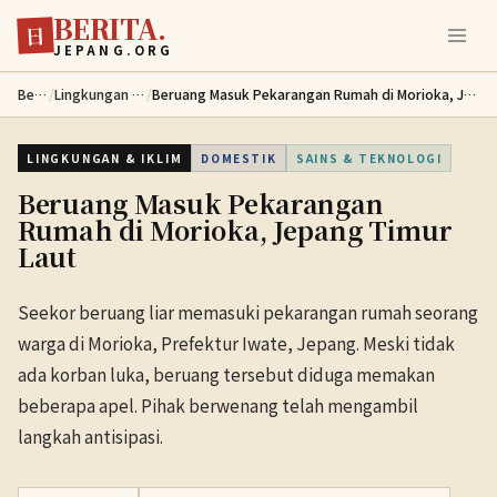
BERITA.
Lewati ke konten utama
日
JEPANG.ORG
Berita
/
Lingkungan & Iklim
/
Beruang Masuk Pekarangan Rumah di Morioka, Jepang Timur Laut
LINGKUNGAN & IKLIM
DOMESTIK
SAINS & TEKNOLOGI
Beruang Masuk Pekarangan
Rumah di Morioka, Jepang Timur
Laut
Seekor beruang liar memasuki pekarangan rumah seorang
warga di Morioka, Prefektur Iwate, Jepang. Meski tidak
ada korban luka, beruang tersebut diduga memakan
beberapa apel. Pihak berwenang telah mengambil
langkah antisipasi.