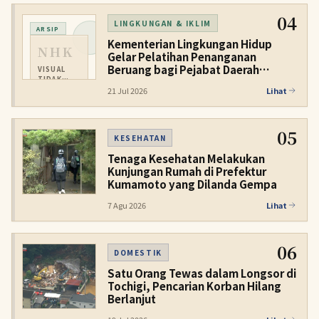
04
LINGKUNGAN & IKLIM
ARSIP
Kementerian Lingkungan Hidup
NHK
Gelar Pelatihan Penanganan
Beruang bagi Pejabat Daerah
VISUAL
TIDAK
Perkotaan
TERSEDIA
21 Jul 2026
Lihat
05
KESEHATAN
Tenaga Kesehatan Melakukan
Kunjungan Rumah di Prefektur
Kumamoto yang Dilanda Gempa
7 Agu 2026
Lihat
06
DOMESTIK
Satu Orang Tewas dalam Longsor di
Tochigi, Pencarian Korban Hilang
Berlanjut