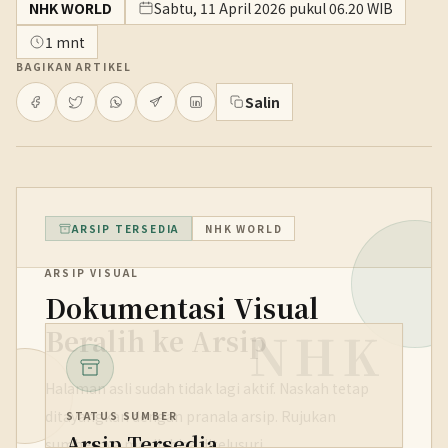
NHK WORLD
Sabtu, 11 April 2026 pukul 06.20 WIB
1 mnt
BAGIKAN ARTIKEL
Salin
ARSIP TERSEDIA
NHK WORLD
ARSIP VISUAL
Dokumentasi Visual
NHK
Beralih ke Arsip
Halaman asli sudah tidak lagi aktif. Naskah tetap
ditayangkan dengan pranala arsip. Rujukan
STATUS SUMBER
Arsip Tersedia
sumbernya masih bisa ditelusuri.