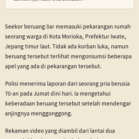
PENERBIT
NHK WORLD
Lingkungan & Iklim
11 Apr 2026
Seekor beruang liar memasuki pekarangan rumah
TANGGAL SUMBER
seorang warga di Kota Morioka, Prefektur Iwate,
11 Apr 2026
Jepang timur laut. Tidak ada korban luka, namun
beruang tersebut terlihat mengonsumsi beberapa
Pranala sumber asli tidak lagi tersedia. Buka arsip
Wayback untuk melihat salinan yang tersedia.
apel yang ada di pekarangan tersebut.
Polisi menerima laporan dari seorang pria berusia
70-an pada Jumat dini hari. Ia mengetahui
keberadaan beruang tersebut setelah mendengar
anjingnya menggonggong.
Rekaman video yang diambil dari lantai dua