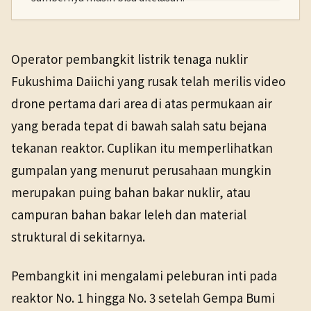
PENERBIT
NHK WORLD
Sains & Teknologi
20 Mar 2026
Operator pembangkit listrik tenaga nuklir
TANGGAL SUMBER
Fukushima Daiichi yang rusak telah merilis video
20 Mar 2026
drone pertama dari area di atas permukaan air
yang berada tepat di bawah salah satu bejana
Pranala sumber asli tidak lagi tersedia. Versi arsip
ditemukan.
tekanan reaktor. Cuplikan itu memperlihatkan
gumpalan yang menurut perusahaan mungkin
merupakan puing bahan bakar nuklir, atau
campuran bahan bakar leleh dan material
struktural di sekitarnya.
Pembangkit ini mengalami peleburan inti pada
reaktor No. 1 hingga No. 3 setelah Gempa Bumi