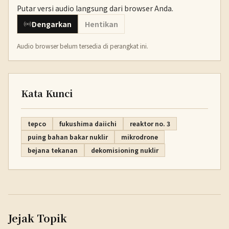
Putar versi audio langsung dari browser Anda.
Dengarkan
Hentikan
Audio browser belum tersedia di perangkat ini.
Kata Kunci
tepco
fukushima daiichi
reaktor no. 3
puing bahan bakar nuklir
mikrodrone
bejana tekanan
dekomisioning nuklir
Jejak Topik