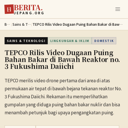
BERITA.
Lewati ke konten utama
日
JEPANG.ORG
Berita
/
Sains & Teknologi
/
TEPCO Rilis Video Dugaan Puing Bahan Bakar di Bawah Reaktor no. 3 Fukushima Daiichi
SAINS & TEKNOLOGI
LINGKUNGAN & IKLIM
DOMESTIK
TEPCO Rilis Video Dugaan Puing
Bahan Bakar di Bawah Reaktor no.
3 Fukushima Daiichi
TEPCO merilis video drone pertama dari area di atas
permukaan air tepat di bawah bejana tekanan reaktor No.
3 Fukushima Daiichi. Rekaman itu memperlihatkan
gumpalan yang diduga puing bahan bakar nuklir dan bisa
menambah petunjuk bagi upaya pengangkatan puing.