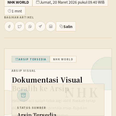
NHK WORLD
Jumat, 20 Maret 2026 pukul 09.40 WIB
1 mnt
BAGIKAN ARTIKEL
Salin
ARSIP TERSEDIA
NHK WORLD
ARSIP VISUAL
Dokumentasi Visual
NHK
Beralih ke Arsip
Halaman asli sudah tidak lagi aktif. Naskah tetap
ditayangkan dengan pranala arsip. Rujukan
STATUS SUMBER
Arsip Tersedia
sumbernya masih bisa ditelusuri.