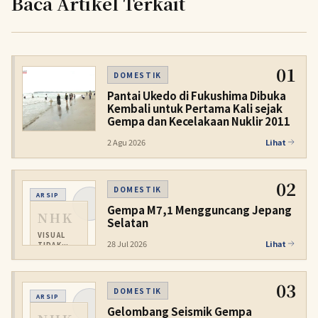
Baca Artikel Terkait
01
DOMESTIK
Pantai Ukedo di Fukushima Dibuka
Kembali untuk Pertama Kali sejak
Gempa dan Kecelakaan Nuklir 2011
2 Agu 2026
Lihat
02
DOMESTIK
ARSIP
Gempa M7,1 Mengguncang Jepang
NHK
Selatan
VISUAL
28 Jul 2026
Lihat
TIDAK
TERSEDIA
03
DOMESTIK
ARSIP
Gelombang Seismik Gempa