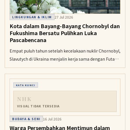
27 Jul 2026
LINGKUNGAN & IKLIM
Kota dalam Bayang-Bayang Chornobyl dan
Fukushima Bersatu Pulihkan Luka
Pascabencana
Empat puluh tahun setelah kecelakaan nuklir Chornobyl,
Slavutych di Ukraina menjalin kerja sama dengan Futaba
di Prefektur Fukushima. Kedua kota berbagi pengalaman
memulihkan komunitas dari trauma, stigma, dan
dampak radiasi.
KATA KUNCI
NHK
VISUAL TIDAK TERSEDIA
16 Jul 2026
BUDAYA & SENI
Warga Persembahkan Mentimun dalam