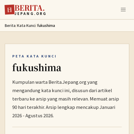
BERITA.
Lewati ke konten utama
日
JEPANG.ORG
Berita
/
Kata Kunci
/
fukushima
PETA KATA KUNCI
fukushima
Kumpulan warta Berita.Jepang.org yang
mengandung kata kunci ini, disusun dari artikel
terbaru ke arsip yang masih relevan. Memuat arsip
90 hari terakhir. Arsip lengkap mencakup Januari
2026 - Agustus 2026.