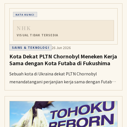
yang lembut, berair, dan aromanya yang kuat.
KATA KUNCI
NHK
VISUAL TIDAK TERSEDIA
26 Jun 2026
SAINS & TEKNOLOGI
Kota Dekat PLTN Chornobyl Meneken Kerja
Sama dengan Kota Futaba di Fukushima
Sebuah kota di Ukraina dekat PLTN Chornobyl
menandatangani perjanjian kerja sama dengan Futaba
Town di Jepang, yang terdampak kecelakaan nuklir
Fukushima Daiichi. Kedua kota akan bertukar
pengalaman pemulihan, lingkungan, dan energi
terbarukan.