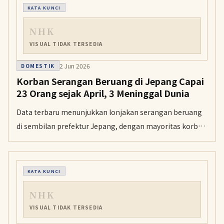
KATA KUNCI
NHK
VISUAL TIDAK TERSEDIA
2 Jun 2026
DOMESTIK
Korban Serangan Beruang di Jepang Capai
23 Orang sejak April, 3 Meninggal Dunia
Data terbaru menunjukkan lonjakan serangan beruang
di sembilan prefektur Jepang, dengan mayoritas korban
diserang saat mencari tanaman liar di pegunungan
maupun di kawasan permukiman.
KATA KUNCI
NHK
VISUAL TIDAK TERSEDIA