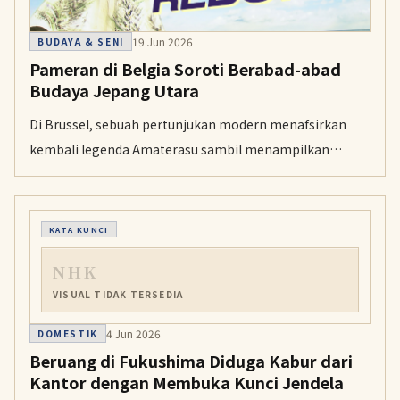
19 Jun 2026
BUDAYA & SENI
Pameran di Belgia Soroti Berabad-abad
Budaya Jepang Utara
Di Brussel, sebuah pertunjukan modern menafsirkan
kembali legenda Amaterasu sambil menampilkan
kimono antik dan kerajinan tradisional Jepang. Acara ini
menyoroti budaya Tohoku serta upaya melestarikannya
di tengah pemulihan dari gempa Besar Jepang Timur
KATA KUNCI
2011.
NHK
VISUAL TIDAK TERSEDIA
4 Jun 2026
DOMESTIK
Beruang di Fukushima Diduga Kabur dari
Kantor dengan Membuka Kunci Jendela