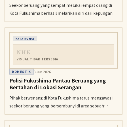
Seekor beruang yang sempat melukai empat orang di
Kota Fukushima berhasil melarikan diri dari kepungan
petugas, diduga dengan cara membuka kunci jendela
kantor tempatnya bersembunyi.
KATA KUNCI
NHK
VISUAL TIDAK TERSEDIA
3 Jun 2026
DOMESTIK
Polisi Fukushima Pantau Beruang yang
Bertahan di Lokasi Serangan
Pihak berwenang di Kota Fukushima terus mengawasi
seekor beruang yang bersembunyi di area sebuah
perusahaan setelah melukai empat orang pada Selasa
pagi.