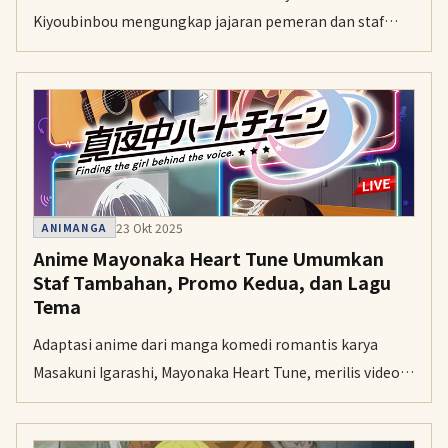
Kiyoubinbou mengungkap jajaran pemeran dan staf
tambahan, beserta lagu tema pembukanya. Anime
adaptasi novel fantasi ini dijadwalkan tayang perdana
pada Januari 2026.
23 Okt 2025
ANIMANGA
Anime Mayonaka Heart Tune Umumkan
Staf Tambahan, Promo Kedua, dan Lagu
Tema
Adaptasi anime dari manga komedi romantis karya
Masakuni Igarashi, Mayonaka Heart Tune, merilis video
promosi kedua dan daftar staf tambahan. Serial ini
dijadwalkan tayang perdana pada 6 Januari 2026.