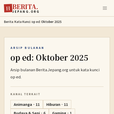
BERITA.
Lewati ke konten utama
日
JEPANG.ORG
Berita
/
Kata Kunci
/
op ed
/
Oktober 2025
ARSIP BULANAN
op ed: Oktober 2025
Arsip bulanan Berita.Jepang.org untuk kata kunci
op ed.
KANAL TERKAIT
Animanga · 11
Hiburan · 11
Budaya & Seni · 6
Gaming · 1