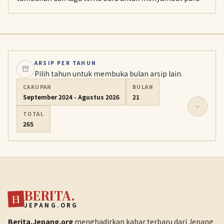
kedua serialnya yang akan tayang pada Oktober
mendatang.
ARSIP PER TAHUN
Pilih tahun untuk membuka bulan arsip lain.
CAKUPAN
BULAN
September 2024 - Agustus 2026
21
TOTAL
265
BERITA.
日
JEPANG.ORG
Berita.Jepang.org
menghadirkan kabar terbaru dari Jepang