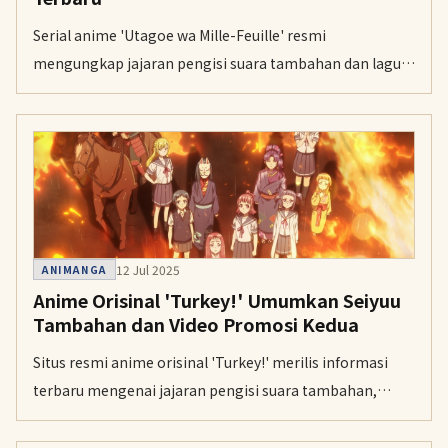
Serial anime 'Utagoe wa Mille-Feuille' resmi
mengungkap jajaran pengisi suara tambahan dan lagu
tema pembuka menjelang penayangan perdana pada 17
Juli mendatang.
12 Jul 2025
ANIMANGA
Anime Orisinal 'Turkey!' Umumkan Seiyuu
Tambahan dan Video Promosi Kedua
Situs resmi anime orisinal 'Turkey!' merilis informasi
terbaru mengenai jajaran pengisi suara tambahan,
visual kunci ketiga, dan video promosi kedua untuk serial
bertema bowling ini.