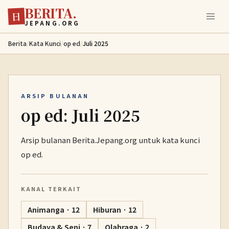
BERITA.
Lewati ke konten utama
日
JEPANG.ORG
Berita
/
Kata Kunci
/
op ed
/
Juli 2025
ARSIP BULANAN
op ed: Juli 2025
Arsip bulanan Berita.Jepang.org untuk kata kunci
op ed.
KANAL TERKAIT
Animanga · 12
Hiburan · 12
Budaya & Seni · 7
Olahraga · 2