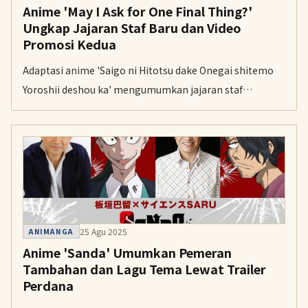
Anime 'May I Ask for One Final Thing?'
Ungkap Jajaran Staf Baru dan Video
Promosi Kedua
Adaptasi anime 'Saigo ni Hitotsu dake Onegai shitemo
Yoroshii deshou ka' mengumumkan jajaran staf
tambahan, pengisi suara baru, dan lagu tema menjelang
debutnya pada 4 Oktober mendatang.
25 Agu 2025
ANIMANGA
Anime 'Sanda' Umumkan Pemeran
Tambahan dan Lagu Tema Lewat Trailer
Perdana