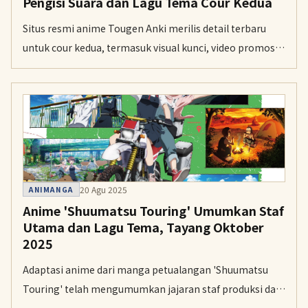
Pengisi Suara dan Lagu Tema Cour Kedua
Situs resmi anime Tougen Anki merilis detail terbaru
untuk cour kedua, termasuk visual kunci, video promosi
keempat, serta jajaran pengisi suara tambahan. Lagu
tema pembuka akan dibawakan oleh Chogakusei dan
lagu penutup oleh eill.
20 Agu 2025
ANIMANGA
Anime 'Shuumatsu Touring' Umumkan Staf
Utama dan Lagu Tema, Tayang Oktober
2025
Adaptasi anime dari manga petualangan 'Shuumatsu
Touring' telah mengumumkan jajaran staf produksi dan