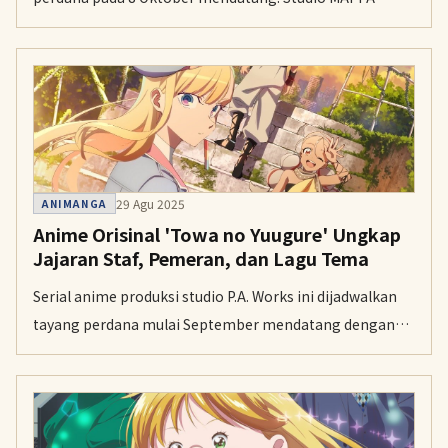
kembali memproduksi musim kedua dengan jajaran staf
inti yang sama.
29 Agu 2025
ANIMANGA
Anime Orisinal 'Towa no Yuugure' Ungkap
Jajaran Staf, Pemeran, dan Lagu Tema
Serial anime produksi studio P.A. Works ini dijadwalkan
tayang perdana mulai September mendatang dengan
lagu tema pembuka yang dibawakan oleh penyanyi Uru.