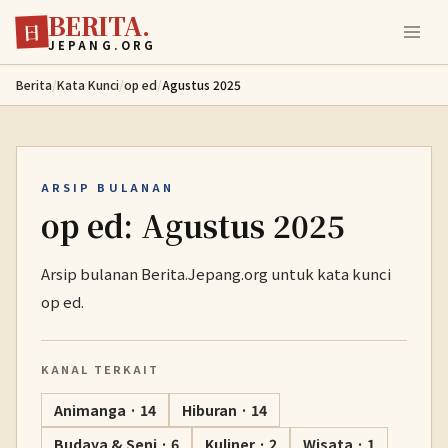
BERITA.
Lewati ke konten utama
日
JEPANG.ORG
Berita
/
Kata Kunci
/
op ed
/
Agustus 2025
ARSIP BULANAN
op ed: Agustus 2025
Arsip bulanan Berita.Jepang.org untuk kata kunci
op ed.
KANAL TERKAIT
Animanga · 14
Hiburan · 14
Budaya & Seni · 6
Kuliner · 2
Wisata · 1