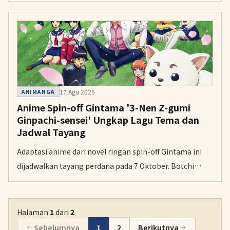
pengisi lagu tema menjelang penayangannya pada
musim gugur mendatang.
17 Agu 2025
ANIMANGA
Anime Spin-off Gintama '3-Nen Z-gumi
Ginpachi-sensei' Ungkap Lagu Tema dan
Jadwal Tayang
Adaptasi anime dari novel ringan spin-off Gintama ini
dijadwalkan tayang perdana pada 7 Oktober. Botchi
Boromaru dan LONGMAN dikonfirmasi akan
membawakan lagu tema untuk serial tersebut.
Halaman
1
dari
2
Sebelumnya
1
2
Berikutnya