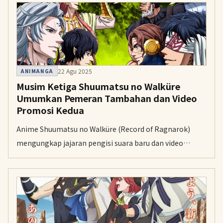
22 Agu 2025
ANIMANGA
Musim Ketiga Shuumatsu no Walküre
Umumkan Pemeran Tambahan dan Video
Promosi Kedua
Anime Shuumatsu no Walküre (Record of Ragnarok)
mengungkap jajaran pengisi suara baru dan video
promosi kedua untuk musim ketiganya. Serial ini
dijadwalkan tayang secara eksklusif di Netflix pada
Desember 2025.