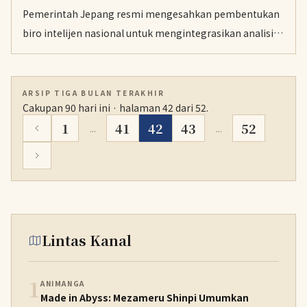
Pemerintah Jepang resmi mengesahkan pembentukan
biro intelijen nasional untuk mengintegrasikan analisis
informasi lintas kementerian yang dijadwalkan
meluncur mulai musim panas ini. Meski bertujuan
memperkuat keamanan nasional, langkah tersebut
ARSIP TIGA BULAN TERAKHIR
Cakupan 90 hari ini · halaman 42 dari 52.
memicu kekhawatiran publik terkait potensi
1
41
42
43
52
...
...
pelanggaran privasi individu.
Lintas Kanal
1
ANIMANGA
Made in Abyss: Mezameru Shinpi Umumkan