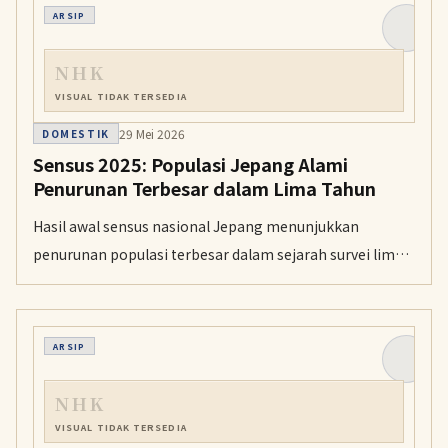
ARSIP
NHK
VISUAL TIDAK TERSEDIA
29 Mei 2026
DOMESTIK
Sensus 2025: Populasi Jepang Alami
Penurunan Terbesar dalam Lima Tahun
Hasil awal sensus nasional Jepang menunjukkan
penurunan populasi terbesar dalam sejarah survei lima
tahunan. Meski jumlah rumah tangga mencapai rekor
tertinggi, rata-rata penghuni per rumah tangga terus
menyusut seiring meningkatnya lansia yang tinggal
ARSIP
sendirian.
NHK
VISUAL TIDAK TERSEDIA