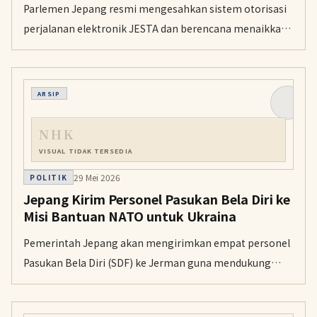
Parlemen Jepang resmi mengesahkan sistem otorisasi
perjalanan elektronik JESTA dan berencana menaikkan
biaya administrasi imigrasi secara signifikan mulai
tahun fiskal ini.
ARSIP
NHK
VISUAL TIDAK TERSEDIA
29 Mei 2026
POLITIK
Jepang Kirim Personel Pasukan Bela Diri ke
Misi Bantuan NATO untuk Ukraina
Pemerintah Jepang akan mengirimkan empat personel
Pasukan Bela Diri (SDF) ke Jerman guna mendukung
koordinasi bantuan militer NATO bagi Ukraina.