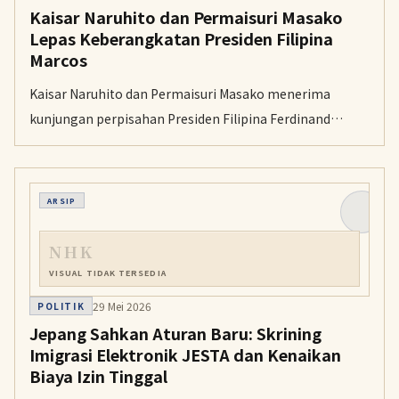
Kaisar Naruhito dan Permaisuri Masako
Lepas Keberangkatan Presiden Filipina
Marcos
Kaisar Naruhito dan Permaisuri Masako menerima
kunjungan perpisahan Presiden Filipina Ferdinand
Marcos Jr. di kediaman Kekaisaran Tokyo sebelum
mengakhiri kunjungan kenegaraannya di Jepang.
ARSIP
NHK
VISUAL TIDAK TERSEDIA
29 Mei 2026
POLITIK
Jepang Sahkan Aturan Baru: Skrining
Imigrasi Elektronik JESTA dan Kenaikan
Biaya Izin Tinggal