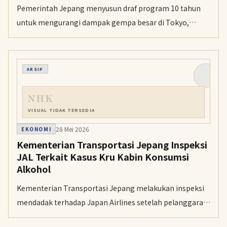
Pemerintah Jepang menyusun draf program 10 tahun
untuk mengurangi dampak gempa besar di Tokyo,
dengan target menurunkan estimasi jumlah korban jiwa
hingga lebih dari separuh.
ARSIP
NHK
VISUAL TIDAK TERSEDIA
28 Mei 2026
EKONOMI
Kementerian Transportasi Jepang Inspeksi
JAL Terkait Kasus Kru Kabin Konsumsi
Alkohol
Kementerian Transportasi Jepang melakukan inspeksi
mendadak terhadap Japan Airlines setelah pelanggaran
aturan konsumsi alkohol oleh kru kabin menyebabkan