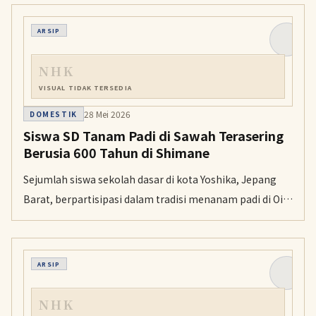
keterlambatan penerbangan.
ARSIP
NHK
VISUAL TIDAK TERSEDIA
28 Mei 2026
DOMESTIK
Siswa SD Tanam Padi di Sawah Terasering
Berusia 600 Tahun di Shimane
Sejumlah siswa sekolah dasar di kota Yoshika, Jepang
Barat, berpartisipasi dalam tradisi menanam padi di Oi-
dani-no Tanada, salah satu sawah terasering tertua di
Jepang.
ARSIP
NHK