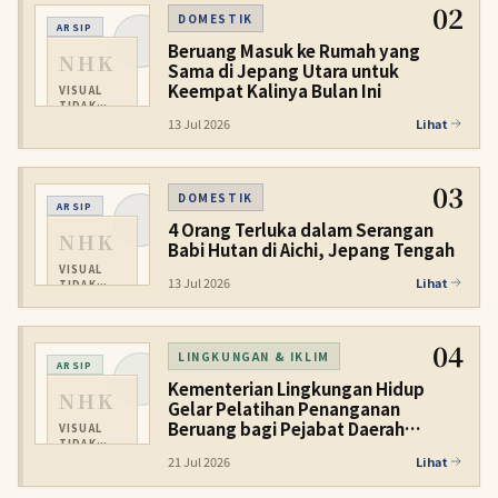
02
DOMESTIK
ARSIP
Beruang Masuk ke Rumah yang
NHK
Sama di Jepang Utara untuk
Keempat Kalinya Bulan Ini
VISUAL
TIDAK
TERSEDIA
13 Jul 2026
Lihat
03
DOMESTIK
ARSIP
4 Orang Terluka dalam Serangan
NHK
Babi Hutan di Aichi, Jepang Tengah
VISUAL
13 Jul 2026
Lihat
TIDAK
TERSEDIA
04
LINGKUNGAN & IKLIM
ARSIP
Kementerian Lingkungan Hidup
NHK
Gelar Pelatihan Penanganan
Beruang bagi Pejabat Daerah
VISUAL
TIDAK
Perkotaan
TERSEDIA
21 Jul 2026
Lihat