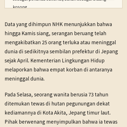
kosong.
PENERBIT
NHK WORLD
Data yang dihimpun NHK menunjukkan bahwa
TANGGAL SUMBER
Domestik
5 Jun 2026
hingga Kamis siang, serangan beruang telah
5 Jun 2026
mengakibatkan 25 orang terluka atau meninggal
dunia di sedikitnya sembilan prefektur di Jepang
sejak April. Kementerian Lingkungan Hidup
melaporkan bahwa empat korban di antaranya
meninggal dunia.
Pada Selasa, seorang wanita berusia 73 tahun
ditemukan tewas di hutan pegunungan dekat
kediamannya di Kota Akita, Jepang timur laut.
Pihak berwenang menyimpulkan bahwa ia tewas