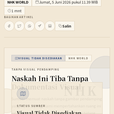
NHK WORLD
Jumat, 5 Juni 2026 pukul 11.39 WIB
1 mnt
BAGIKAN ARTIKEL
Salin
VISUAL TIDAK DISEDIAKAN
NHK WORLD
TANPA VISUAL PENDAMPING
Naskah Ini Tiba Tanpa
NHK
Dokumentasi Visual
Sumber memuat naskah tanpa gambar pendamping
yang layak tayang. Kami mempertahankan ruang ini
STATUS SUMBER
Visual Tidak Disediakan
sebagai penanda editorial, bukan sebagai bidang