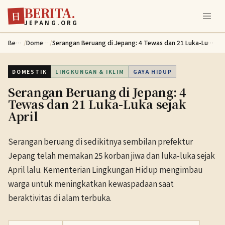
BERITA.
Lewati ke konten utama
日
JEPANG.ORG
Berita
/
Domestik
/
Serangan Beruang di Jepang: 4 Tewas dan 21 Luka-Luka sejak April
DOMESTIK
LINGKUNGAN & IKLIM
GAYA HIDUP
Serangan Beruang di Jepang: 4
Tewas dan 21 Luka-Luka sejak
April
Serangan beruang di sedikitnya sembilan prefektur
Jepang telah memakan 25 korban jiwa dan luka-luka sejak
April lalu. Kementerian Lingkungan Hidup mengimbau
warga untuk meningkatkan kewaspadaan saat
beraktivitas di alam terbuka.