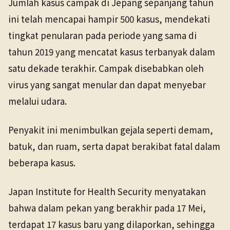
Jumlah kasus campak di Jepang sepanjang tahun
TANGGAL SUMBER
Kesehatan
26 Mei 2026
ini telah mencapai hampir 500 kasus, mendekati
26 Mei 2026
tingkat penularan pada periode yang sama di
tahun 2019 yang mencatat kasus terbanyak dalam
satu dekade terakhir. Campak disebabkan oleh
virus yang sangat menular dan dapat menyebar
melalui udara.
Penyakit ini menimbulkan gejala seperti demam,
batuk, dan ruam, serta dapat berakibat fatal dalam
beberapa kasus.
Japan Institute for Health Security menyatakan
bahwa dalam pekan yang berakhir pada 17 Mei,
terdapat 17 kasus baru yang dilaporkan, sehingga