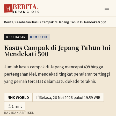
BERITA.
Lewati ke konten utama
日
JEPANG.ORG
Berita
/
Kesehatan
/
Kasus Campak di Jepang Tahun Ini Mendekati 500
KESEHATAN
DOMESTIK
Kasus Campak di Jepang Tahun Ini
Mendekati 500
Jumlah kasus campak di Jepang mencapai 498 hingga
pertengahan Mei, mendekati tingkat penularan tertinggi
yang pernah tercatat dalam satu dekade terakhir.
NHK WORLD
Selasa, 26 Mei 2026 pukul 19.59 WIB
1 mnt
BAGIKAN ARTIKEL