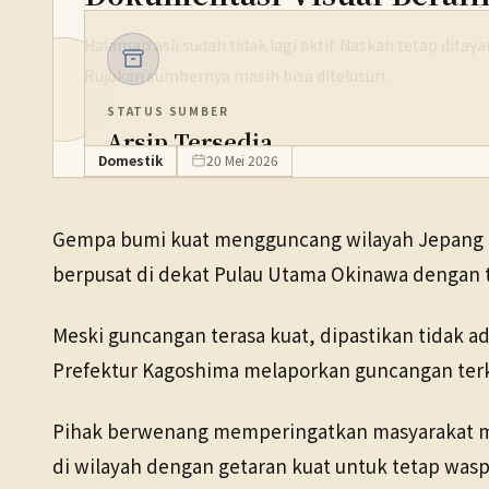
Halaman asli sudah tidak lagi aktif. Naskah tetap dita
Rujukan sumbernya masih bisa ditelusuri.
STATUS SUMBER
Arsip Tersedia
Domestik
20 Mei 2026
PENERBIT
NHK WORLD
Gempa bumi kuat mengguncang wilayah Jepang b
TANGGAL SUMBER
berpusat di dekat Pulau Utama Okinawa dengan tin
20 Mei 2026
Meski guncangan terasa kuat, dipastikan tidak a
Pranala sumber asli tidak lagi tersedia. Buka arsip Wayback 
Prefektur Kagoshima melaporkan guncangan terk
Pihak berwenang memperingatkan masyarakat me
di wilayah dengan getaran kuat untuk tetap wasp