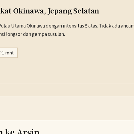
at Okinawa, Jepang Selatan
lau Utama Okinawa dengan intensitas 5 atas. Tidak ada anca
si longsor dan gempa susulan.
1 mnt
h ke Arsip