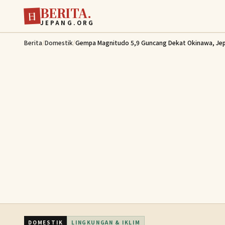
BERITA.
Lewati ke konten utama
日
JEPANG.ORG
Berita
/
Domestik
/
Gempa Magnitudo 5,9 Guncang Dekat Okinawa, Jep
DOMESTIK
LINGKUNGAN & IKLIM