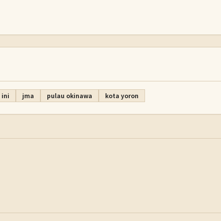
ini
jma
pulau okinawa
kota yoron