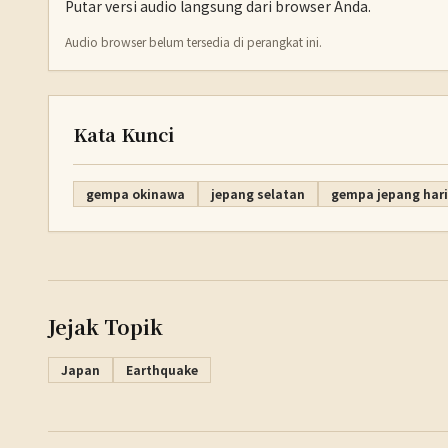
Putar versi audio langsung dari browser Anda.
Audio browser belum tersedia di perangkat ini.
Kata Kunci
gempa okinawa
jepang selatan
gempa jepang hari 
Jejak Topik
Japan
Earthquake