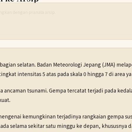
yangkan dengan pranala arsip.
agian selatan. Badan Meteorologi Jepang (JMA) melap
gkat intensitas 5 atas pada skala 0 hingga 7 di area y
da ancaman tsunami. Gempa tercatat terjadi pada kedal
untuk melihat salinan yang tersedia.
uat.
ngenai kemungkinan terjadinya rangkaian gempa susu
ada selama sekitar satu minggu ke depan, khususnya da