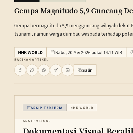
Gempa Magnitudo 5,9 Guncang Dek
Gempa bermagnitudo 5,9 mengguncang wilayah dekat Pu
tsunami, namun warga diimbau waspada terhadap poten
NHK WORLD
Rabu, 20 Mei 2026 pukul 14.11 WIB
BAGIKAN ARTIKEL
Salin
ARSIP TERSEDIA
NHK WORLD
ARSIP VISUAL
Dokumentasi Visual Berali