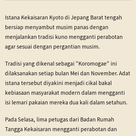
PENERBIT
NHK WORLD
Budaya & Seni
13 Mei 2026
Istana Kekaisaran Kyoto di Jepang Barat tengah
TANGGAL SUMBER
bersiap menyambut musim panas dengan
13 Mei 2026
menjalankan tradisi kuno mengganti perabotan
agar sesuai dengan pergantian musim.
Pranala sumber asli tidak lagi tersedia. Versi arsip
ditemukan.
Tradisi yang dikenal sebagai "Koromogae" ini
dilaksanakan setiap bulan Mei dan November. Adat
istana tersebut diyakini menjadi cikal bakal
kebiasaan masyarakat modern dalam mengganti
isi lemari pakaian mereka dua kali dalam setahun.
Pada Selasa, lima petugas dari Badan Rumah
Tangga Kekaisaran mengganti perabotan dan