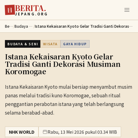
BERITA.
Lewati ke konten utama
日
JEPANG.ORG
Berita
/
Budaya & Seni
/
Istana Kekaisaran Kyoto Gelar Tradisi Ganti Dekorasi Musiman Koromogae
BUDAYA & SENI
WISATA
GAYA HIDUP
Istana Kekaisaran Kyoto Gelar
Tradisi Ganti Dekorasi Musiman
Koromogae
Istana Kekaisaran Kyoto mulai bersiap menyambut musim
panas melalui tradisi kuno Koromogae, sebuah ritual
penggantian perabotan istana yang telah berlangsung
selama berabad-abad.
NHK WORLD
Rabu, 13 Mei 2026 pukul 03.34 WIB