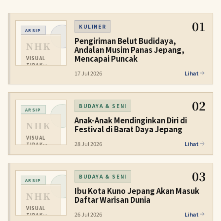
01
KULINER
ARSIP
Pengiriman Belut Budidaya,
NHK
Andalan Musim Panas Jepang,
Mencapai Puncak
VISUAL
TIDAK
TERSEDIA
17 Jul 2026
Lihat
02
BUDAYA & SENI
ARSIP
Anak-Anak Mendinginkan Diri di
NHK
Festival di Barat Daya Jepang
VISUAL
28 Jul 2026
Lihat
TIDAK
TERSEDIA
03
BUDAYA & SENI
ARSIP
Ibu Kota Kuno Jepang Akan Masuk
NHK
Daftar Warisan Dunia
VISUAL
26 Jul 2026
Lihat
TIDAK