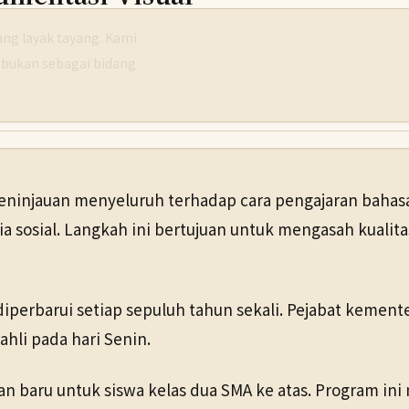
g layak tayang. Kami
 bukan sebagai bidang
injauan menyeluruh terhadap cara pengajaran bahasa
a sosial. Langkah ini bertujuan untuk mengasah kuali
perbarui setiap sepuluh tahun sekali. Pejabat kement
hli pada hari Senin.
n baru untuk siswa kelas dua SMA ke atas. Program ini