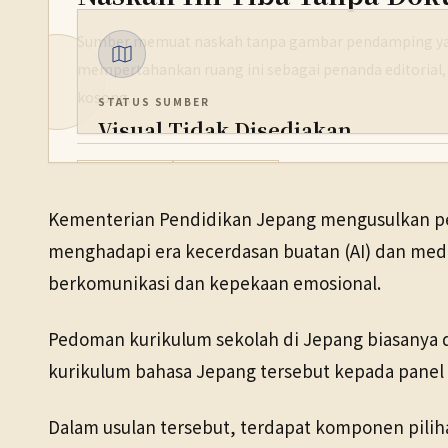
Sumber memuat naskah tanpa gambar pendamping yan
mempertahankan ruang ini sebagai penanda editorial,
kosong.
STATUS SUMBER
Visual Tidak Disediakan
PENERBIT
Pendidikan
12 Mei 2026
NHK WORLD
Kementerian Pendidikan Jepang mengusulkan pen
TANGGAL SUMBER
menghadapi era kecerdasan buatan (AI) dan medi
12 Mei 2026
berkomunikasi dan kepekaan emosional.
Pedoman kurikulum sekolah di Jepang biasanya di
kurikulum bahasa Jepang tersebut kepada panel a
Dalam usulan tersebut, terdapat komponen piliha