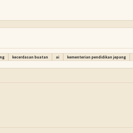
ang
kecerdasan buatan
ai
kementerian pendidikan jepang