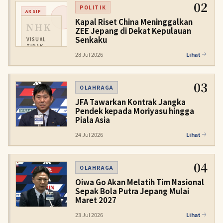
02
POLITIK
ARSIP
Kapal Riset China Meninggalkan
NHK
ZEE Jepang di Dekat Kepulauan
Senkaku
VISUAL
TIDAK
TERSEDIA
28 Jul 2026
Lihat
03
OLAHRAGA
JFA Tawarkan Kontrak Jangka
Pendek kepada Moriyasu hingga
Piala Asia
24 Jul 2026
Lihat
04
OLAHRAGA
Oiwa Go Akan Melatih Tim Nasional
Sepak Bola Putra Jepang Mulai
Maret 2027
23 Jul 2026
Lihat