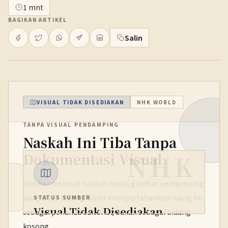
1 mnt
BAGIKAN ARTIKEL
Salin
VISUAL TIDAK DISEDIAKAN
NHK WORLD
TANPA VISUAL PENDAMPING
Naskah Ini Tiba Tanpa
NHK
Dokumentasi Visual
Sumber memuat naskah tanpa gambar pendamping
yang layak tayang. Kami mempertahankan ruang ini
STATUS SUMBER
Visual Tidak Disediakan
sebagai penanda editorial, bukan sebagai bidang
kosong.