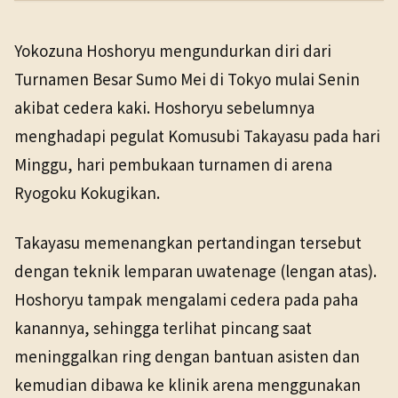
PENERBIT
NHK WORLD
Yokozuna Hoshoryu mengundurkan diri dari
TANGGAL SUMBER
Olahraga
11 Mei 2026
Turnamen Besar Sumo Mei di Tokyo mulai Senin
11 Mei 2026
akibat cedera kaki. Hoshoryu sebelumnya
menghadapi pegulat Komusubi Takayasu pada hari
Minggu, hari pembukaan turnamen di arena
Ryogoku Kokugikan.
Takayasu memenangkan pertandingan tersebut
dengan teknik lemparan uwatenage (lengan atas).
Hoshoryu tampak mengalami cedera pada paha
kanannya, sehingga terlihat pincang saat
meninggalkan ring dengan bantuan asisten dan
kemudian dibawa ke klinik arena menggunakan