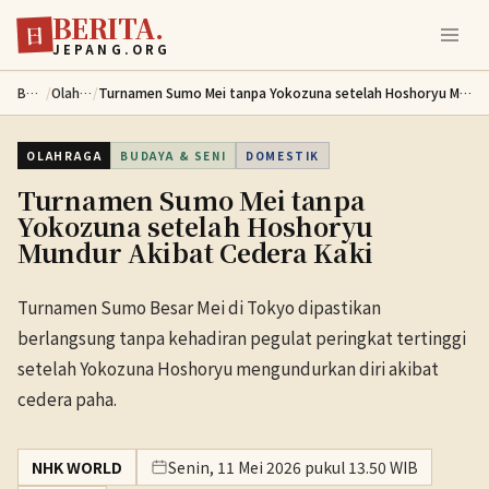
BERITA.
Lewati ke konten utama
日
JEPANG.ORG
Berita
/
Olahraga
/
Turnamen Sumo Mei tanpa Yokozuna setelah Hoshoryu Mundur Akibat Cedera Kaki
OLAHRAGA
BUDAYA & SENI
DOMESTIK
Turnamen Sumo Mei tanpa
Yokozuna setelah Hoshoryu
Mundur Akibat Cedera Kaki
Turnamen Sumo Besar Mei di Tokyo dipastikan
berlangsung tanpa kehadiran pegulat peringkat tertinggi
setelah Yokozuna Hoshoryu mengundurkan diri akibat
cedera paha.
NHK WORLD
Senin, 11 Mei 2026 pukul 13.50 WIB